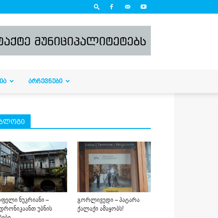
ᲘᲐ
ᲐᲠᲩᲔᲕᲜᲔᲑᲘ
ბლოგი
ფელი ნუკრიანი –
გორლივუდი – პატარა
დრონიკაანთ უბნის
ქალაქი ამაყობს!
ბები