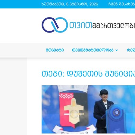
ხუთშაბათი, 6 აგვისტო, 2026
ჩვენ შესახებ
droa.ge
ᲛᲗᲐᲕᲐᲠᲘ
ᲗᲕᲘᲗᲛᲛᲐᲠᲗᲕᲔᲚᲝᲑᲐ
ᲠᲔ
თეგი: დუშეთის მუნიც