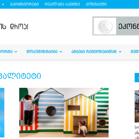
პარტნიორები
რეკლამა საიტზე
კონტაქტი
ᲤᲝᲠᲛᲐ
ᲓᲝᲙᲣᲛᲔᲜᲢᲐᲪᲘᲐ
ᲐᲛᲑᲔᲑᲘ ᲠᲔᲒᲘᲝᲜᲔᲑᲘᲓᲐᲜ
ᲛᲔᲓ
იპალიტეტი
სო
ან
ამ