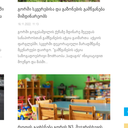
ში
გორში სკვერებისა და გაზონების გამწვანება
ა
მიმდინარეობს
16.11.2022. 11:13
გორში გოგებაშვილის ქუჩაზე მდინარე მეჯუდას
სანაპიროსთან გამწვანების აქცია გაიმართა. აქციის
ფარგლებში, სკვერში დეკორატიული მარადმწვანე
ს
მცენარეები დაირგო. "გამწვანების აქცია
..
საზოგადოებრივი მოძრაობა „სადაგის“ ინიციატივით
მოეწყო და მასში...
როდის გაიხსნება გორის N3, მეჯვრისხევის,