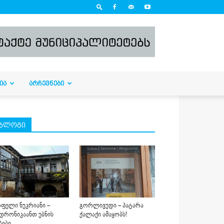
ᲘᲐ
ᲐᲠᲩᲔᲕᲜᲔᲑᲘ
ბლოგი
ფელი ნუკრიანი –
გორლივუდი – პატარა
დრონიკაანთ უბნის
ქალაქი ამაყობს!
ბები