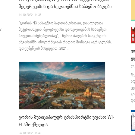
მეღვრეკისის და ხელთუბნის საბავშო ბაღები
14.10.2022. 14:38
"გორის N3 საბავშვო ბაღთან ერთად, დასრულდა
7
მეჯვრისხევის, მეღვრეკისი და ხელთუბნის საბავშვო
ბაღების მშენებლობაც", - წერია ბაღების სააგენტოს
ანგარიშში. ინფორმაციას რადიო მოზაიკა ავრცელებს.
დოკუმენტის მიხედვით, 2021...
ვ
უ
27.
შე
ა
ცე
კა
და
გორის მუნიციპალურ ტრასპორტში უფასო WI-
FI ამოქმედდა
04.10.2022. 15:40