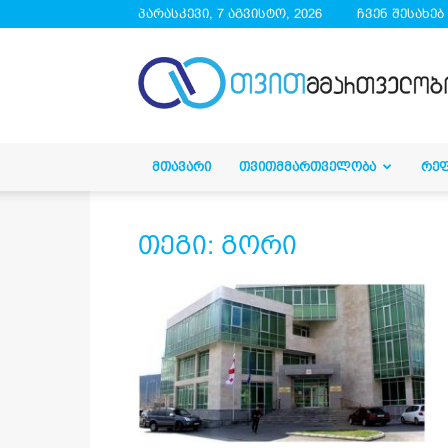
პარასკევი, 7 აგვისტო, 2026
ჩვენ შესახებ
droa.ge
ᲛᲗᲐᲕᲐᲠᲘ
ᲗᲕᲘᲗᲛᲛᲐᲠᲗᲕᲔᲚᲝᲑᲐ
ᲠᲔ
თეგი: გორი