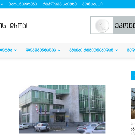
პარტნიორები
რეკლამა საიტზე
კონტაქტი
ᲤᲝᲠᲛᲐ
ᲓᲝᲙᲣᲛᲔᲜᲢᲐᲪᲘᲐ
ᲐᲛᲑᲔᲑᲘ ᲠᲔᲒᲘᲝᲜᲔᲑᲘᲓᲐᲜ
ᲛᲔᲓ
სო
ან
ამ