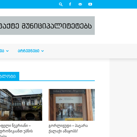
ᲘᲐ
ᲐᲠᲩᲔᲕᲜᲔᲑᲘ
ბლოგი
ფელი ნუკრიანი –
გორლივუდი – პატარა
დრონიკაანთ უბნის
ქალაქი ამაყობს!
ბები