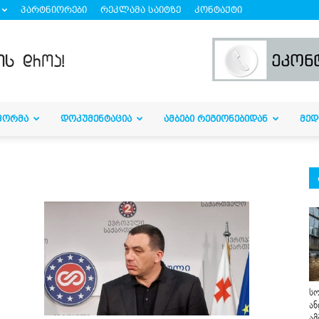
პარტნიორები
რეკლამა საიტზე
კონტაქტი
ᲤᲝᲠᲛᲐ
ᲓᲝᲙᲣᲛᲔᲜᲢᲐᲪᲘᲐ
ᲐᲛᲑᲔᲑᲘ ᲠᲔᲒᲘᲝᲜᲔᲑᲘᲓᲐᲜ
ᲛᲔᲓ
სო
ან
ამ