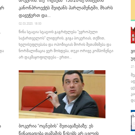
ბოკერია: თუ “ოცნება” 130/20-ზე სისტემის
ერ
კანონპროექტს შეიტანს პარლამენტში, მხარს
დავუჭერთ და...
02.03.2020. 18:00
,
წინა სტატია სტატიის გაგრძელება "ევროპული
საქართველოს" ლიდერის, გიგა ბოკერიას, თქმით,
ხელისუფლებასა და ოპოზიციას შორის შეთანხმება და
ვ
და
ნორმალიზაცია ვერ მოხდება, თუკი ორივე კომპონენტი
არ დაკმაყოფილდება - ერთი...
უ
27.
შე
ა
ცე
კა
და
ა
ბოკერია “ოცნების” შეთავაზებაზე: ეს
წინადადება თამაშის წესებს არ ცვლის