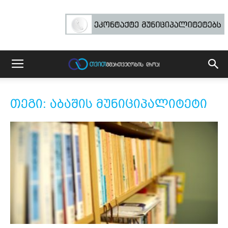
თეგი: აბაშის მუნიციპალიტეტი