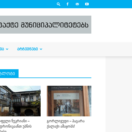
ᲘᲐ
ᲐᲠᲩᲔᲕᲜᲔᲑᲘ
ბლოგი
ფელი ნუკრიანი –
გორლივუდი – პატარა
დრონიკაანთ უბნის
ქალაქი ამაყობს!
ბები