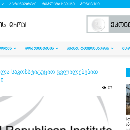
პარტნიორები
რეკლამა საიტზე
კონტაქტი
ᲤᲝᲠᲛᲐ
ᲓᲝᲙᲣᲛᲔᲜᲢᲐᲪᲘᲐ
ᲐᲛᲑᲔᲑᲘ ᲠᲔᲒᲘᲝᲜᲔᲑᲘᲓᲐᲜ
ᲛᲔᲓ
ოფილა საკონსტიტუციო ცვლილებებით
ბი
877
სო
ან
ამ