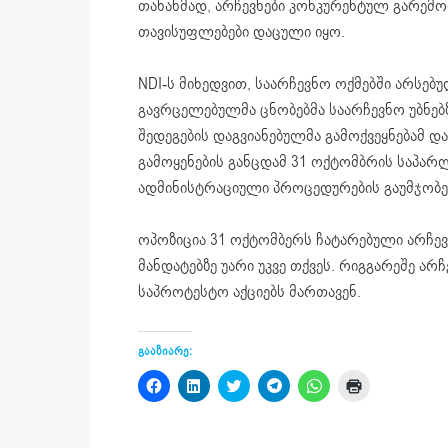
თანახმად, არჩევნები კონკურენტულ გარემო
თავისუფლებები დაცული იყო.
NDI-ს მიხედვით, საარჩევნო ოქმებში არსე
გავრცელებულმა ცნობებმა საარჩევნო უბნებზე
შედეგების დაგვიანებულმა გამოქვეყნებამ 
გამოყენების განცდამ 31 ოქტომბრის საპარ
ადმინისტრაციული პროცედურების გაუმჯობე
ოპოზიცია 31 ოქტომბერს ჩატარებული არჩევ
მანდატებზე უარი უკვე თქვეს. რიგგარეშე ა
საპროტესტო აქციებს მართავენ.
გააზიარე:
Click
Click
Click
Click
Click
Click
to
to
to
to
to
to
share
share
share
share
share
print
on
on
on
on
on
(Opens
Facebook
LinkedIn
Twitter
Telegram
WhatsApp
in