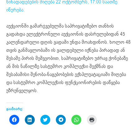
წინადადებების მიღება 22 ოქტომბერს, 17:00 საათზე
იწურება.
აუქციონში გამარჯვებულმა საპრივატიზებო თანხის
გადახდა ელექტრონული აუქციონის დასრულებიდან 45
კალენდარული დღის ვადაში უნდა მოახდინოს. ხოლო 48
თვის განმავლობაში ის ვალდებული იქნება პირადად ან
მესამე პირის მეშვეობით, საპრივატიზებო უძრავ ქონებაზე
ან მის ნაწილზე სასტუმრო კომპლექსი შექმნას და
შესაბამისი შენობა-ნაგებობების ექსპლუატაციაში მიღება
და სასტუმრო კომპლექსის ფუნქციონირების დაწყება
უზრუნველყოს.
გააზიარე:
Click
Click
Click
Click
Click
Click
to
to
to
to
to
to
share
share
share
share
share
print
on
on
on
on
on
(Opens
Facebook
LinkedIn
Twitter
Telegram
WhatsApp
in
(Opens
(Opens
(Opens
(Opens
(Opens
new