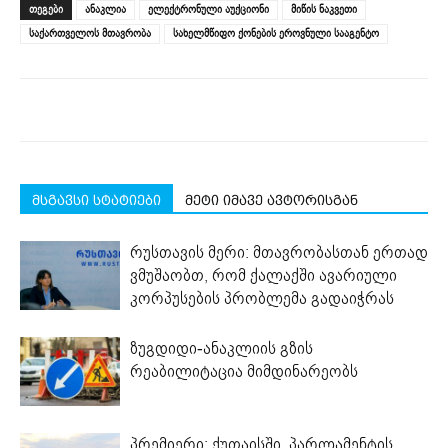
ᲗᲔᲒᲔᲑᲘ
ანაკლია
ელექტრონული აუქციონი
მიწის ნაკვეთი
in
in
in
in
in
window)
new
new
new
new
new
საქართველოს მთავრობა
სახელმწიფო ქონების ეროვნული სააგენტო
window)
window)
window)
window)
window)
მსგავსი სტატიები
მეტი იმავე ავტორისგან
რუსთავის მერი: მთავრობასთან ერთად
ვმუშაობთ, რომ ქალაქში ავარიული
კორპუსების პრობლემა გადაიჭრას
ზუგდიდი-ანაკლიის გზის
რეაბილიტაცია მიმდინარეობს
პრემიერი: ქუთაისში, პარლამენტის