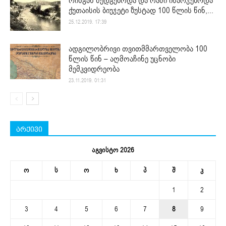
რისგან შედგებოდა და რაში იხარჯებოდა
ქუთაისის ბიუჯეტი ზუსტად 100 წლის წინ,...
25.12.2019. 17:39
ადგილობრივი თვითმმართველობა 100
წლის წინ – აღმოაჩინე უცნობი
მემკვიდრეობა
23.11.2019. 01:31
არქივი
აგვისტო 2026
ო
ს
ო
ხ
პ
შ
კ
1
2
3
4
5
6
7
8
9