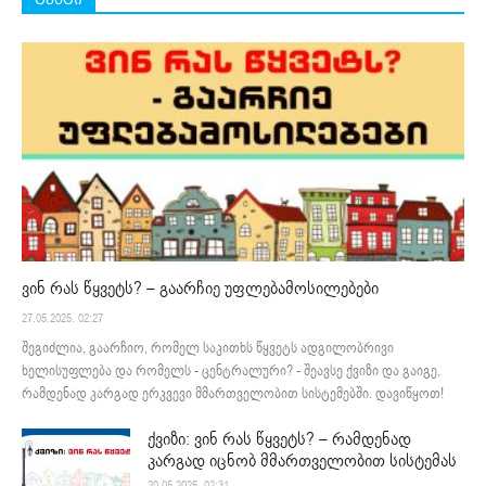
ვინ რას წყვეტს? – გაარჩიე უფლებამოსილებები
27.05.2025. 02:27
შეგიძლია, გაარჩიო, რომელ საკითხს წყვეტს ადგილობრივი
ხელისუფლება და რომელს - ცენტრალური? - შეავსე ქვიზი და გაიგე,
რამდენად კარგად ერკვევი მმართველობით სისტემებში. დავიწყოთ!
ქვიზი: ვინ რას წყვეტს? – რამდენად
კარგად იცნობ მმართველობით სისტემას
20.05.2025. 02:31