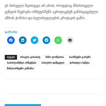
ეს პირველი შეთხვევა არ არის, როდესაც მმართველი
გუნდის წევრები ომბუდსმენს აკრიტიკებენ განსხვავებული
აზრის ქონისა და ხელისუფლების კრიტიკის გამო.
გააზიარე:
Click
Click
Click
Click
Click
Click
to
to
to
to
to
to
share
share
share
share
share
print
on
on
on
on
on
(Opens
Facebook
LinkedIn
Twitter
Telegram
WhatsApp
in
(Opens
(Opens
(Opens
(Opens
(Opens
new
ᲗᲔᲒᲔᲑᲘ
ირაკლი კობახიძე
ნინო ლომჯარია
საარჩევნო გარემო
in
in
in
in
in
window)
new
new
new
new
new
საპარლამენტო არჩევნები
სახალხო დამცველი
ქართული ოცნება
window)
window)
window)
window)
window)
წინასაარჩევნო კამპანია