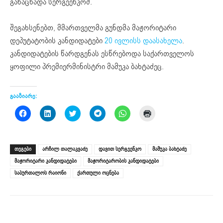
განაცხადა სერგეენკომ.
შეგახსენებთ, მმართველმა გუნდმა მაჟორიტარი
დეპუტატობის კანდიდატები
20 ივლისს დაასახელა
.
კანდიდატების წარდგენას ესწრებოდა საქართველოს
ყოფილი პრემიერმინისტრი მამუკა ბახტაძეც.
გააზიარე:
Click
Click
Click
Click
Click
Click
to
to
to
to
to
to
share
share
share
share
share
print
on
on
on
on
on
(Opens
Facebook
LinkedIn
Twitter
Telegram
WhatsApp
in
(Opens
(Opens
(Opens
(Opens
(Opens
new
ᲗᲔᲒᲔᲑᲘ
არჩილ თალაკვაძე
დავით სერგეენკო
მამუკა ბახტაძე
in
in
in
in
in
window)
new
new
new
new
new
მაჟორიტარი კანდიდატები
მაჟორიტარობის კანდიდატები
window)
window)
window)
window)
window)
საბურთალოს რაიონი
ქართული ოცნება