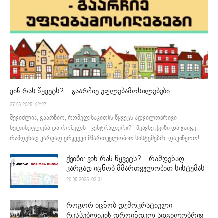
ვინ რას წყვეტს? – გაარჩიე უფლებამოსილებები
27.05.2025. 02:27
შეგიძლია, გაარჩიო, რომელ საკითხს წყვეტს ადგილობრივი
ხელისუფლება და რომელს - ცენტრალური? - შეავსე ქვიზი და გაიგე,
რამდენად კარგად ერკვევი მმართველობით სისტემებში. დავიწყოთ!
ქვიზი: ვინ რას წყვეტს? – რამდენად
კარგად იცნობ მმართველობით სისტემას
20.05.2025. 02:31
როგორ იცნობ დემოკრატიული
რესპუბლიკის დროინდელ ადგილობრივ