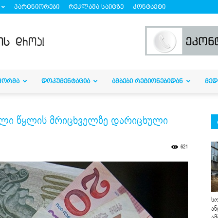
პარტნიორები
რეკლამა საიტზე
კონტაქტი
ᲤᲝᲠᲛᲐ
ᲓᲝᲙᲣᲛᲔᲜᲢᲐᲪᲘᲐ
ᲐᲛᲑᲔᲑᲘ ᲠᲔᲒᲘᲝᲜᲔᲑᲘᲓᲐᲜ
ᲛᲔᲓ
მელი წყლის მრიცხველზე დარიცხული
621
სო
ან
ამ