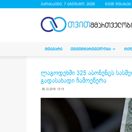
პარასკევი, 7 აგვისტო, 2026
ჩვენ შესახებ
droa.ge
ᲛᲗᲐᲕᲐᲠᲘ
ᲗᲕᲘᲗᲛᲛᲐᲠᲗᲕᲔᲚᲝᲑᲐ
ᲠᲔ
ლაგოდეხში 325 აბონენტს სას
გადასახადი ჩამოეწერა
06.12.2019. 13:13