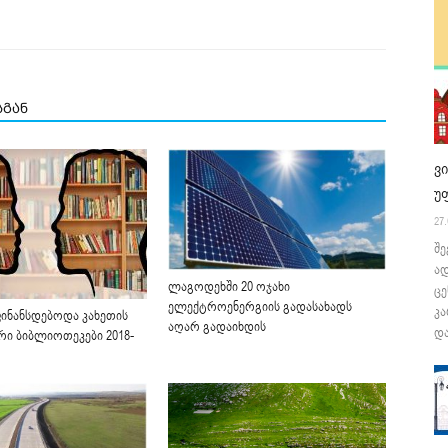
სგან
ვ
უ
27.
შე
ა
ლაგოდეხში 20 ოჯახი
ცე
ელექტროენერგიის გადასახადს
კა
ინანსდებოდა კახეთის
აღარ გადაიხდის
და
რი ბიბლიოთეკები 2018-