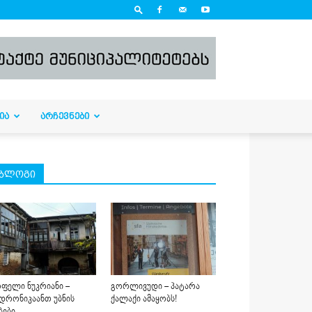
ᲘᲐ
ᲐᲠᲩᲔᲕᲜᲔᲑᲘ
ბლოგი
ფელი ნუკრიანი –
გორლივუდი – პატარა
დრონიკაანთ უბნის
ქალაქი ამაყობს!
ბები