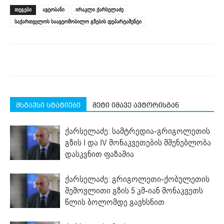
(Opens
(Opens
(Opens
(Opens
(Opens
new
ᲗᲔᲒᲔᲑᲘ
ავტობანი
ირაკლი ქარსელაძე
in
in
in
in
in
window)
new
new
new
new
new
საქართველოს საავტომობილო გზების დეპარტამენტი
window)
window)
window)
window)
window)
მსგავსი სტატიები
მეტი იმავე ავტორისგან
ქარსელაძე: სამტრედია-გრიგოლეთის
გზის I და IV მონაკვეთების მშენებლობა
დასკვნით ფაზაშია
ქარსელაძე: გრიგოლეთი-ქობულეთის
შემოვლითი გზის 5 კმ-იან მონაკვეთს
წლის ბოლომდე გავხსნით