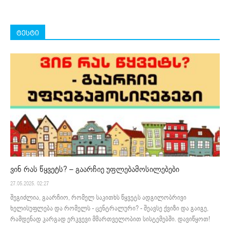
ტესტი
ვინ რას წყვეტს? – გაარჩიე უფლებამოსილებები
27.05.2025. 02:27
შეგიძლია, გაარჩიო, რომელ საკითხს წყვეტს ადგილობრივი
ხელისუფლება და რომელს - ცენტრალური? - შეავსე ქვიზი და გაიგე,
რამდენად კარგად ერკვევი მმართველობით სისტემებში. დავიწყოთ!