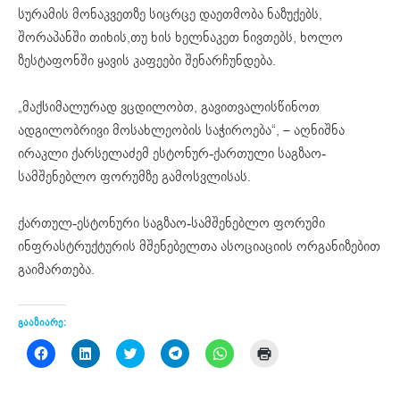
სურამის მონაკვეთზე სიცრცე დაეთმობა ნაზუქებს,
შორაპანში თიხის,თუ ხის ხელნაკეთ ნივთებს, ხოლო
ზესტაფონში ყავის კაფეები შენარჩუნდება.
„მაქსიმალურად ვცდილობთ, გავითვალისწინოთ
ადგილობრივი მოსახლეობის საჭიროება“, – აღნიშნა
ირაკლი ქარსელაძემ ესტონურ-ქართული საგზაო-
სამშენებლო ფორუმზე გამოსვლისას.
ქართულ-ესტონური საგზაო-სამშენებლო ფორუმი
ინფრასტრუქტურის მშენებელთა ასოციაციის ორგანიზებით
გაიმართება.
გააზიარე:
Click
Click
Click
Click
Click
Click
to
to
to
to
to
to
share
share
share
share
share
print
on
on
on
on
on
(Opens
Facebook
LinkedIn
Twitter
Telegram
WhatsApp
in