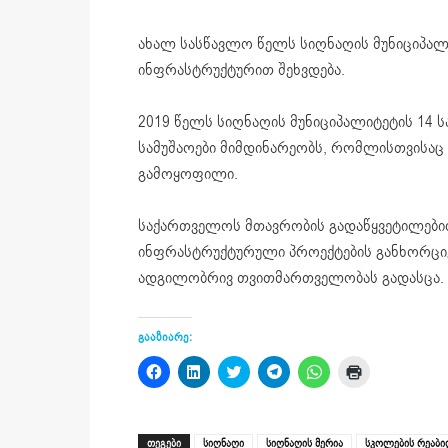
ახალ სასწავლო წელს სიღნაღის მუნიციპალ
ინფრასტრუქტურით შეხვდება.
2019 წელს სიღნაღის მუნიციპალიტეტის 14
ს
სამუშაოები მიმდინარეობს, რომლისთვისაც 
გამოყოფილი.
საქართველოს მთავრობის გადაწყვეტილები
ინფრასტრუქტურული პროექტების განხორცი
ადგილობრივ თვითმართველობას გადასცა.
გააზიარე:
Click
Click
Click
Click
Click
Click
to
to
to
to
to
to
share
share
share
share
share
print
on
on
on
on
on
(Opens
Facebook
LinkedIn
Twitter
Telegram
WhatsApp
in
(Opens
(Opens
(Opens
(Opens
(Opens
new
ᲗᲔᲒᲔᲑᲘ
სიღნაღი
სიღნაღის მერია
სკოლების რეაბი
in
in
in
in
in
window)