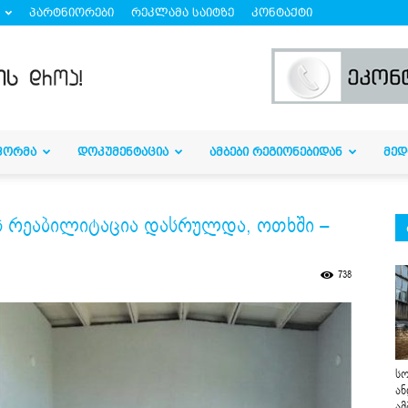
პარტნიორები
რეკლამა საიტზე
კონტაქტი
ᲤᲝᲠᲛᲐ
ᲓᲝᲙᲣᲛᲔᲜᲢᲐᲪᲘᲐ
ᲐᲛᲑᲔᲑᲘ ᲠᲔᲒᲘᲝᲜᲔᲑᲘᲓᲐᲜ
ᲛᲔᲓ
ს რეაბილიტაცია დასრულდა, ოთხში –
738
სო
ან
ამ