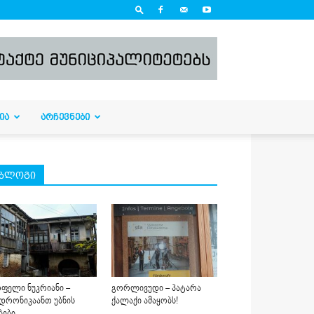
ᲘᲐ
ᲐᲠᲩᲔᲕᲜᲔᲑᲘ
ბლოგი
ფელი ნუკრიანი –
გორლივუდი – პატარა
დრონიკაანთ უბნის
ქალაქი ამაყობს!
ბები