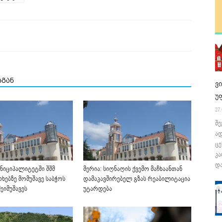
სგან
ვ
უ
27.
შე
ა
ცე
კა
და
უნიციპალიტეტში შშმ
მერია: სიღნაღის ქვემო მაჩხაანთან
ხებზე მომუშავე საბჭოს
დამაკავშირებელ გზას რეაბილიტაცია
ეიმუშავეს
უტარდება