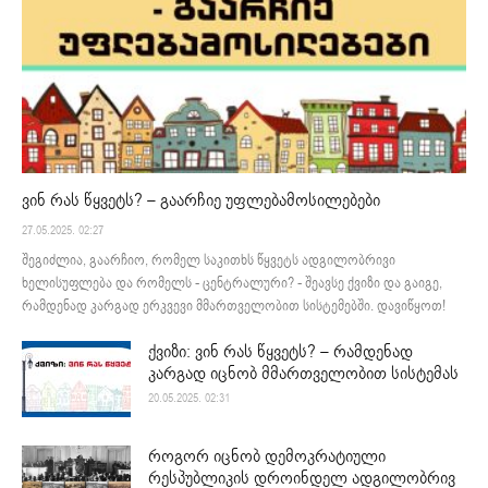
ვინ რას წყვეტს? – გაარჩიე უფლებამოსილებები
27.05.2025. 02:27
შეგიძლია, გაარჩიო, რომელ საკითხს წყვეტს ადგილობრივი
ხელისუფლება და რომელს - ცენტრალური? - შეავსე ქვიზი და გაიგე,
რამდენად კარგად ერკვევი მმართველობით სისტემებში. დავიწყოთ!
ქვიზი: ვინ რას წყვეტს? – რამდენად
კარგად იცნობ მმართველობით სისტემას
20.05.2025. 02:31
როგორ იცნობ დემოკრატიული
რესპუბლიკის დროინდელ ადგილობრივ