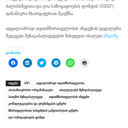
ძალისხმევითა და ღია საზოგადოების ფონდის (OSGF)
ფინანსური მხარდაჭერით შეიქმნა.
ადგილობრივი თვითმმართველობის ინდექსის დეტალური
შედეგები მუნიციპალიტეტების მიხედვით იხილეთ
ბმულზე
.
გააზიარე:
Click
Click
Click
Click
Click
Click
to
to
to
to
to
to
share
share
share
share
share
print
on
on
on
on
on
(Opens
Facebook
LinkedIn
Twitter
Telegram
WhatsApp
in
(Opens
(Opens
(Opens
(Opens
(Opens
new
ᲗᲔᲒᲔᲑᲘ
IDFI
ადგილობრივი თვითმმართველობა
in
in
in
in
in
window)
new
new
new
new
new
არასამთავრობო ორგანიზაციები
ახალქალაქის მუნიციპალიტეტი
window)
window)
window)
window)
window)
ბათუმის მუნიციპალიტეტი
თვითმმართველობის ინდექსი
კონსულტაციებისა და ტრენინგების ცენტრი
მმართველობითი სისტემების განვითარების ცენტრი
ღია საზოგადოების ფონდი