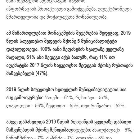
სამი თემატური ბლოკისაგან: საჯარო
ინფორმაციის პროაქტიული გამოქვეყნება, ელექტრონული
მმართველობა და მოქალაქეთა მონაწილეობა.
ამ
მიმართულებით
მონაცემების
შეჯერების
შედე
გად,
2019
წლის
საუკეთესო
შედეგის
მქონე
5
მუნიციპალიტეტი
დაჯილდოვდა
. 100%-
იანი
შეფასების
სკალაზე
ყველაზე
მაღალი
,
61%-
ანი
შედეგი
აქვს
ბათუმს
,
რაც
11%-
ით
აღემატება
2017
წლის
საუკეთესო
შედეგის
მქონე
რუსთავის
მაჩვენებელს
(47%).
2019
წლის
საუკეთესო
ხუთეულის
მუნიციპალიტეტთა
სია
ასე
გამოიყურება
:
ბათუმი – 61%, რუსთავი – 57%,
ლაგოდეხი – 56%, ზუგდიდი – 55%, თეთრიწყარო – 52%.
ასევე
დასახელდა
2019
წლის
რეიტინგის
ყველაზე
დაბალი
მაჩვენებლის
მქონე
მუნიციპალიტეტები
:
ახალქალაქი – 6%,
ნინოწმინდა – 7%, ასპინძა – 7%, ადიგენი – 8% და