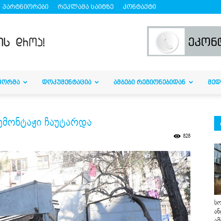
პარტნიორები
რეკლამა საიტზე
კონტაქტი
ᲤᲝᲠᲛᲐ
ᲓᲝᲙᲣᲛᲔᲜᲢᲐᲪᲘᲐ
ᲐᲛᲑᲔᲑᲘ ᲠᲔᲒᲘᲝᲜᲔᲑᲘᲓᲐᲜ
ᲛᲔᲓ
ემონტაჟი ჩაუტარდა
828
სო
ან
ამ