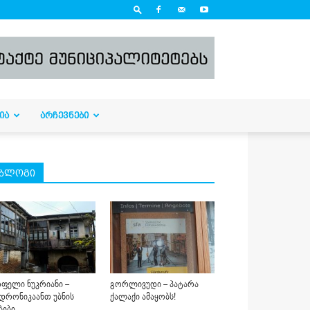
ᲘᲐ
ᲐᲠᲩᲔᲕᲜᲔᲑᲘ
ბლოგი
ფელი ნუკრიანი –
გორლივუდი – პატარა
დრონიკაანთ უბნის
ქალაქი ამაყობს!
ბები