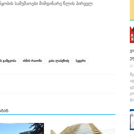
ყობის სამუშაოები მიმდინარე წლის პირველ
ვ
უ
ის გამგეობა
ისნის რაიონი
კახა ლაბუჩიძე
სკვერი
27.
შე
ა
ცე
კა
და
სგან