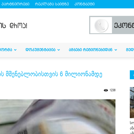
პარტნიორები
რეკლამა საიტზე
კონტაქტი
ᲤᲝᲠᲛᲐ
ᲓᲝᲙᲣᲛᲔᲜᲢᲐᲪᲘᲐ
ᲐᲛᲑᲔᲑᲘ ᲠᲔᲒᲘᲝᲜᲔᲑᲘᲓᲐᲜ
ᲛᲔᲓ
ს მშენებლობისთვის 6 მილიონამდე
1238
სო
ან
ამ