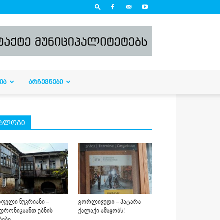
ᲘᲐ
ᲐᲠᲩᲔᲕᲜᲔᲑᲘ
ბლოგი
ფელი ნუკრიანი –
გორლივუდი – პატარა
დრონიკაანთ უბნის
ქალაქი ამაყობს!
ბები