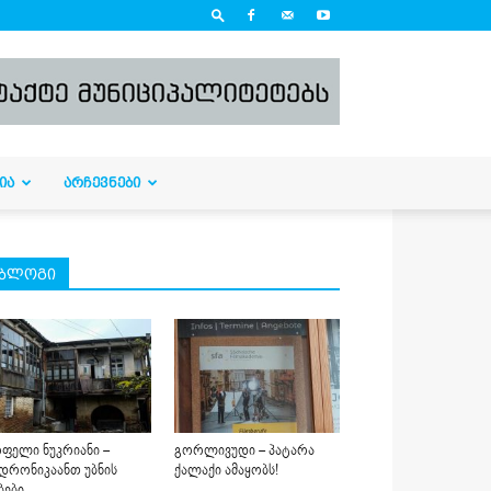
ᲘᲐ
ᲐᲠᲩᲔᲕᲜᲔᲑᲘ
ბლოგი
ფელი ნუკრიანი –
გორლივუდი – პატარა
დრონიკაანთ უბნის
ქალაქი ამაყობს!
ბები