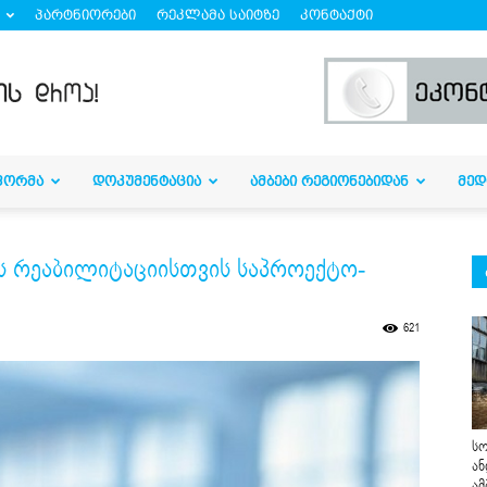
პარტნიორები
რეკლამა საიტზე
კონტაქტი
ᲤᲝᲠᲛᲐ
ᲓᲝᲙᲣᲛᲔᲜᲢᲐᲪᲘᲐ
ᲐᲛᲑᲔᲑᲘ ᲠᲔᲒᲘᲝᲜᲔᲑᲘᲓᲐᲜ
ᲛᲔᲓ
ის რეაბილიტაციისთვის საპროექტო-
621
სო
ან
ამ