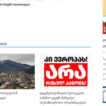
ის სისტემის რეაბილიტაცია
ვ
სგან
უ
27.
შე
ა
ცე
კა
და
 მოსახლეობამ
დეცენტრალიზაციის სტრატეგიის
ტეტს
სამუშაო ჯგუფში შემავალი
არასამთავრობო ორგანიზაციების