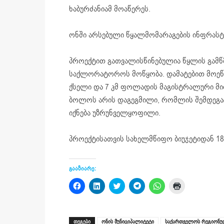
ხაბურძანიამ მოაწერეს.
ონში არსებული წყალმომარაგების ინფრასტ
პროექტით გათვალისწინებულია წყლის გამწმე
საქლორატოროს მოწყობა. დამატებით მოეწყ
ქსელი და 7 კმ ფოლადის მაგისტრალური მი
ბოლოს არის დაგეგმილი, რომლის შემდეგაც
იქნება უზრუნველყოფილი.
პროექტისათვის სახელმწიფო ბიუჯეტიდან 18
გააზიარე:
Click
Click
Click
Click
Click
Click
to
to
to
to
to
to
share
share
share
share
share
print
on
on
on
on
on
(Opens
Facebook
LinkedIn
Twitter
Telegram
WhatsApp
in
(Opens
(Opens
(Opens
(Opens
(Opens
new
ᲗᲔᲒᲔᲑᲘ
ონის მუნიციპალიტეტი
საქართველოს რეგიონულ
in
in
in
in
in
window)