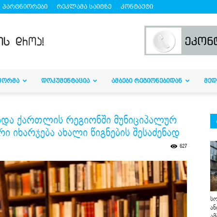
პარტნიორები
რეკლამა საიტზე
კონტაქტი
ᲤᲝᲠᲛᲐ
ᲓᲝᲙᲣᲛᲔᲜᲢᲐᲪᲘᲐ
ᲐᲛᲑᲔᲑᲘ ᲠᲔᲒᲘᲝᲜᲔᲑᲘᲓᲐᲜ
ᲛᲔᲓ
იდა ქართლის რეგიონში მუნიციპალურ
 იხარჯება ახალი წიგნების შესაძენად
627
სო
ან
ამ