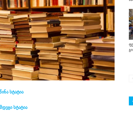
ფე
გ
წინა სტატია
მდეგი სტატია