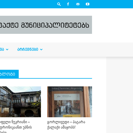
ᲘᲐ
ᲐᲠᲩᲔᲕᲜᲔᲑᲘ
ბლოგი
ფელი ნუკრიანი –
გორლივუდი – პატარა
დრონიკაანთ უბნის
ქალაქი ამაყობს!
ბები