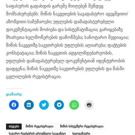
საფასურის გადახდის გარეშე მიიღებენ შემდეგ
მომსახურებებს: მიწის ნაკვეთების საკადასტრო აგეგმვითი/
აზომვითი სამუშაოები; უფლების დამადასტურებელი
დოკუმენტაციის მოძიება და სისტემატიზაცია; გარიგებაზე
მხარეთა ხელმოწერების დამოწმება; სანოტარო მედიაცია;
მიწის ნაკვეთზე საკუთრების უფლების აღიარება; ფაქტების
კონსტატაცია; მიწის ნაკვეთის ადგილმდებარეობის,
უფლების დამადასტურებელ დოკუმენტთან იდენტურობის
დადგენა; მიწის ნაკვეთზე საკუთრების უფლების და მასში
ცვლილების რეგისტრაცია.
გააზიარე:
Click
Click
Click
Click
Click
Click
to
to
to
to
to
to
share
share
share
share
share
print
on
on
on
on
on
(Opens
Facebook
LinkedIn
Twitter
Telegram
WhatsApp
in
(Opens
(Opens
(Opens
(Opens
(Opens
new
ᲗᲔᲒᲔᲑᲘ
მიწის რეგისტრაცია
მიწის სისტემური რეგისტრაცია
in
in
in
in
in
window)
new
new
new
new
new
საჯარო რეესტრის ეროვნული სააგენტო
ხელვაჩაური