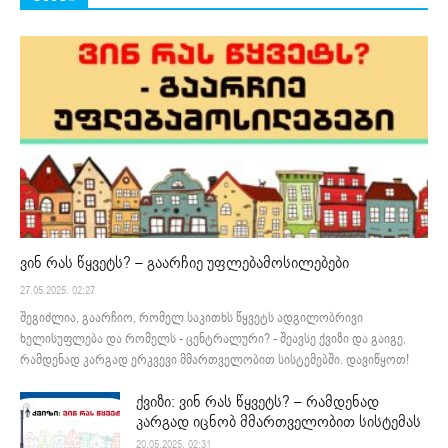
ვინ რას წყვეტს? – გაარჩიე უფლებამოსილებები
27.05.2025. 02:27
შეგიძლია, გაარჩიო, რომელ საკითხს წყვეტს ადგილობრივი
ხელისუფლება და რომელს - ცენტრალური? - შეავსე ქვიზი და გაიგე,
რამდენად კარგად ერკვევი მმართველობით სისტემებში. დავიწყოთ!
ქვიზი: ვინ რას წყვეტს? – რამდენად
კარგად იცნობ მმართველობით სისტემას
20.05.2025. 02:31