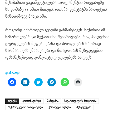
შესაბამისი გადაწყვეტილება პარლამენტის რიგგარეშე
სხდომაზე 77 ხმით მიიღეს. ოთხმა დეპუტატმა პროექტის
წინააღმდეგ მისცა ხმა.
როგორც მმართველ გუნდში განმარტავენ, საჭიროა იმ
სამართლებრივი მექანიზმის შენარჩუნება, რაც პანდემიის
გავრცელების შეფერხებასა და პროცესების სწორად
წარმართვას ემსახურება და მთავრობას შეზღუდვების
დასაწესებლად კონკრეტულ უფლებებს აძლევს.
გააზიარე:
Click
Click
Click
Click
Click
Click
to
to
to
to
to
to
share
share
share
share
share
print
on
on
on
on
on
(Opens
Facebook
LinkedIn
Twitter
Telegram
WhatsApp
in
(Opens
(Opens
(Opens
(Opens
(Opens
new
ᲗᲔᲒᲔᲑᲘ
კორონავირუსი
პანდემია
საქართველოს მთავრობა
in
in
in
in
in
window)
new
new
new
new
new
საქართველოს პარლამენტი
ქართული ოცნება
შეზღუდვები
window)
window)
window)
window)
window)