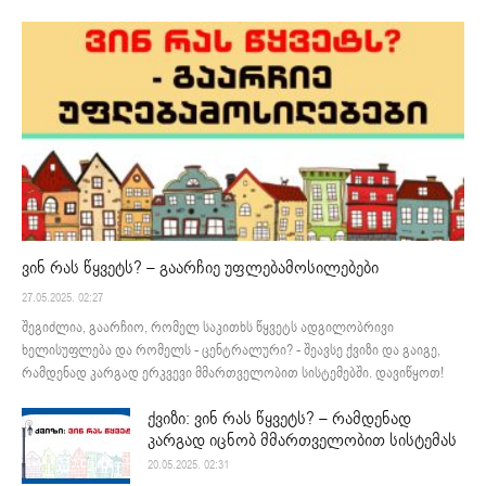
ვინ რას წყვეტს? – გაარჩიე უფლებამოსილებები
27.05.2025. 02:27
შეგიძლია, გაარჩიო, რომელ საკითხს წყვეტს ადგილობრივი
ხელისუფლება და რომელს - ცენტრალური? - შეავსე ქვიზი და გაიგე,
რამდენად კარგად ერკვევი მმართველობით სისტემებში. დავიწყოთ!
ქვიზი: ვინ რას წყვეტს? – რამდენად
კარგად იცნობ მმართველობით სისტემას
20.05.2025. 02:31