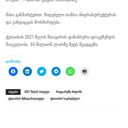
მისი განმარტებით, მიღებული თანხა ინფრასტრუქტურას
და ჯანდაცვას მოხმარდება.
ქუთაისის 2021 წლის მთავარის ფინანსური დოკუმენტის
მოცულობა 93 მილიონ ლარზე მეტს შეადგენს.
გააზიარე:
Click
Click
Click
Click
Click
Click
to
to
to
to
to
to
share
share
share
share
share
print
on
on
on
on
on
(Opens
Facebook
LinkedIn
Twitter
Telegram
WhatsApp
in
(Opens
(Opens
(Opens
(Opens
(Opens
new
ᲗᲔᲒᲔᲑᲘ
2021 წლის ბიუჯეტი
რიგგარეშე სხდომა
in
in
in
in
in
window)
new
new
new
new
new
ქუთაისის მუნიციპალიტეტი
ქუთაისის საკრებულო
window)
window)
window)
window)
window)