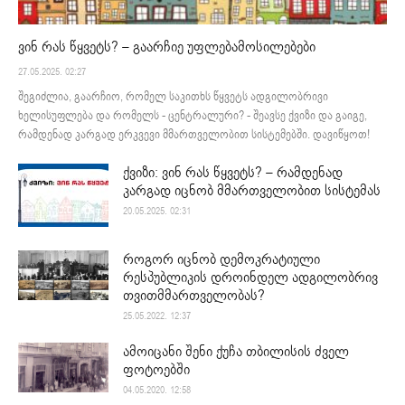
ვინ რას წყვეტს? – გაარჩიე უფლებამოსილებები
27.05.2025. 02:27
შეგიძლია, გაარჩიო, რომელ საკითხს წყვეტს ადგილობრივი
ხელისუფლება და რომელს - ცენტრალური? - შეავსე ქვიზი და გაიგე,
რამდენად კარგად ერკვევი მმართველობით სისტემებში. დავიწყოთ!
ქვიზი: ვინ რას წყვეტს? – რამდენად
კარგად იცნობ მმართველობით სისტემას
20.05.2025. 02:31
როგორ იცნობ დემოკრატიული
რესპუბლიკის დროინდელ ადგილობრივ
თვითმმართველობას?
25.05.2022. 12:37
ამოიცანი შენი ქუჩა თბილისის ძველ
ფოტოებში
04.05.2020. 12:58