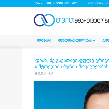
პარასკევი, 7 აგვისტო, 2026
ჩვენ შესახებ
droa.ge
ᲛᲗᲐᲕᲐᲠᲘ
ᲗᲕᲘᲗᲛᲛᲐᲠᲗᲕᲔᲚᲝᲑᲐ
ᲠᲔ
“დიახ, მე გავათავისუფლე გრი
სამტრედიის მერის მოვალეობის
29.10.2021. 15:27