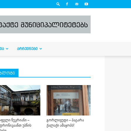
ᲘᲐ
ᲐᲠᲩᲔᲕᲜᲔᲑᲘ
ბლოგი
ფელი ნუკრიანი –
გორლივუდი – პატარა
დრონიკაანთ უბნის
ქალაქი ამაყობს!
ბები