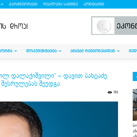
პარტნიორები
რეკლამა საიტზე
კონტაქტი
ᲤᲝᲠᲛᲐ
ᲓᲝᲙᲣᲛᲔᲜᲢᲐᲪᲘᲐ
ᲐᲛᲑᲔᲑᲘ ᲠᲔᲒᲘᲝᲜᲔᲑᲘᲓᲐᲜ
ᲛᲔᲓ
გოლ დალაქიშვილი” – დავით ბახტაძე
 შესრულებას შეუდგა
763
სო
ან
ამ