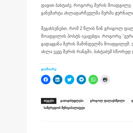
დავით ბახტაძე, როგორც მერის მოადგილე. 
განუმარტა ახლადარჩეულმა მერმა ჟურნალი
შეგახსენებთ, რომ 2 წლის წინ გრიგოლ და
მოადგილის პოსტს იკავებდა. როგორც “გური
გადაყვანა მერის მაშინდელმა მოადგილემ, 
ახლა უკვე მერის რანგში, ბახტაძემ სწორე
გააზიარე:
Click
Click
Click
Click
Click
Click
to
to
to
to
to
to
share
share
share
share
share
print
on
on
on
on
on
(Opens
Facebook
LinkedIn
Twitter
Telegram
WhatsApp
in
(Opens
(Opens
(Opens
(Opens
(Opens
new
ᲗᲔᲒᲔᲑᲘ
გათავისუფლება
გრიგოლ დალაქიშვილი
დ
in
in
in
in
in
window)
new
new
new
new
new
სამტრედიის მუნიციპალიტეტი
window)
window)
window)
window)
window)