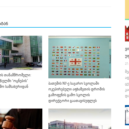
სგან
ვ
უ
27.
შე
ის თანამშრომელი:
ა
სელში “ოცნების”
ბათუმის N7-ე საჯარო სკოლაში
ცე
ამო სამსახურიდან
ოკუპირებული აფხაზეთის დროშის
კა
გამოფენის გამო სკოლის
და
დირექტორი გაათავისუფლეს