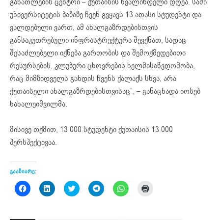
განათლების ცენტრი – ქუთაისის ხვალინდელი დღეა. სამი
უნივერსიტეტის ბაზაზე ჩვენ გვყავს 13 ათასი სტუდენტი და
ვალდებული ვართ, ამ ახალგაზრდებისთვის
განსაკუთრებული ინფრასტრუქტურა შევქნათ, სადაც
შესაძლებელი იქნება გართობის და შემოქმედებითი
რესურსების, კლუბური ცხოვრების ხელმისაწვდომობა,
რაც მიმზიდველს გახდის ჩვენს ქალაქს სხვა, არა
ქუთაისელი ახალგაზრდებისთვისაც”, – განაცხადა იოსებ
ხახალეიშვილმა.
მისივე თქმით, 13 000 სტუდენტი ქუთაისის 13 000
პერსპექტივაა.
გააზიარე:
Click
Click
Click
Click
Click
Click
to
to
to
to
to
to
share
share
share
share
share
print
on
on
on
on
on
(Opens
Facebook
LinkedIn
Twitter
Telegram
WhatsApp
in
(Opens
(Opens
(Opens
(Opens
(Opens
new