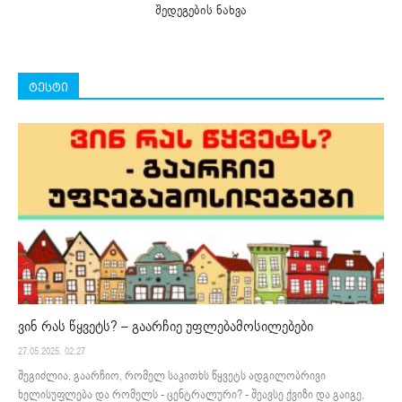
შედეგების ნახვა
ტესტი
ვინ რას წყვეტს? – გაარჩიე უფლებამოსილებები
27.05.2025. 02:27
შეგიძლია, გაარჩიო, რომელ საკითხს წყვეტს ადგილობრივი
ხელისუფლება და რომელს - ცენტრალური? - შეავსე ქვიზი და გაიგე,