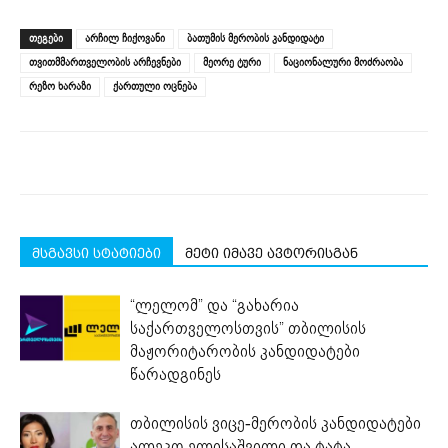
on
on
on
on
on
(Opens
Facebook
LinkedIn
Twitter
Telegram
WhatsApp
in
(Opens
(Opens
(Opens
(Opens
(Opens
new
ᲗᲔᲒᲔᲑᲘ
არჩილ ჩიქოვანი
ბათუმის მერობის კანდიდატი
in
in
in
in
in
window)
new
new
new
new
new
თვითმმართველობის არჩევნები
მეორე ტური
ნაციონალური მოძრაობა
window)
window)
window)
window)
window)
რეზო ხარაზი
ქართული ოცნება
მსგავსი სტატიები
მეტი იმავე ავტორისგან
“ლელომ” და “გახარია
საქართველოსთვის” თბილისის
მაჟორიტარობის კანდიდატები
წარადგინეს
თბილისის ვიცე-მერობის კანდიდატები
ალეკო ელისაშვილი და ტატა