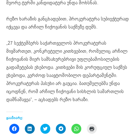
მეორე ტურში კანდიდატურა უნდა მოხსნას.
რეზო ხარაზის განცხადებით, პროკურატურა სუბიექტურად
იქცევა და არჩილ ჩიქოვანის საქმეზე დუმს.
„27 სექტემბერს საქართველოს პროკურატურას
მივმართეთ, კონკრეტული კითხვებით, რომელიც არჩილ
ჩიქოვანის მიერ სამსახურებრივი უფლებამოსილების
გადამეტებას ეხებოდა. კითხვები მის კორუფციულ საქმეს
ეხებოდა, კერძოდ საავტომობილო დეპარტამენტში.
პროკურატურას პასუხი არ გაუცია. ბათუმელებმა უნდა
იცოდნენ, რომ არჩილ ჩიქოვანი სისხლის სამართლის
დამნაშავეა“, – აცხადებს რეზო ხარაზი.
გააზიარე:
Click
Click
Click
Click
Click
Click
to
to
to
to
to
to
share
share
share
share
share
print