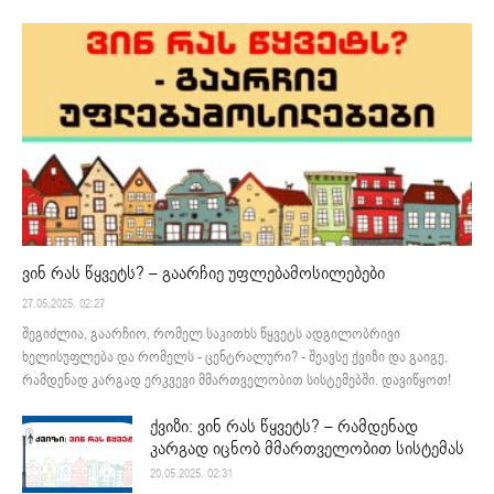
ვინ რას წყვეტს? – გაარჩიე უფლებამოსილებები
27.05.2025. 02:27
შეგიძლია, გაარჩიო, რომელ საკითხს წყვეტს ადგილობრივი
ხელისუფლება და რომელს - ცენტრალური? - შეავსე ქვიზი და გაიგე,
რამდენად კარგად ერკვევი მმართველობით სისტემებში. დავიწყოთ!
ქვიზი: ვინ რას წყვეტს? – რამდენად
კარგად იცნობ მმართველობით სისტემას
20.05.2025. 02:31