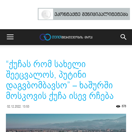
“ქუჩას რომ სახელი
შეეცვალოს, პუტინი
დაგვბომბავსო” – ხაშურში
მოსკოვის ქუჩა ისევ რჩება
878
02.12.2022. 13:53