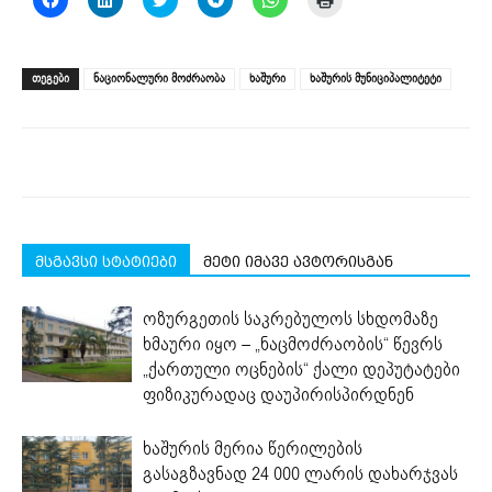
to
to
to
to
to
to
share
share
share
share
share
print
on
on
on
on
on
(Opens
Facebook
LinkedIn
Twitter
Telegram
WhatsApp
in
(Opens
(Opens
(Opens
(Opens
(Opens
new
ᲗᲔᲒᲔᲑᲘ
ნაციონალური მოძრაობა
ხაშური
ხაშურის მუნიციპალიტეტი
in
in
in
in
in
window)
new
new
new
new
new
window)
window)
window)
window)
window)
მსგავსი სტატიები
მეტი იმავე ავტორისგან
ოზურგეთის საკრებულოს სხდომაზე
ხმაური იყო – „ნაცმოძრაობის“ წევრს
„ქართული ოცნების“ ქალი დეპუტატები
ფიზიკურადაც დაუპირისპირდნენ
ხაშურის მერია წერილების
გასაგზავნად 24 000 ლარის დახარჯვას