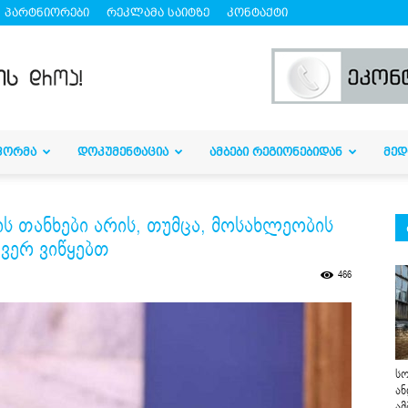
პარტნიორები
რეკლამა საიტზე
კონტაქტი
ᲤᲝᲠᲛᲐ
ᲓᲝᲙᲣᲛᲔᲜᲢᲐᲪᲘᲐ
ᲐᲛᲑᲔᲑᲘ ᲠᲔᲒᲘᲝᲜᲔᲑᲘᲓᲐᲜ
ᲛᲔᲓ
ის თანხები არის, თუმცა, მოსახლეობის
ვერ ვიწყებთ
466
სო
ან
ამ