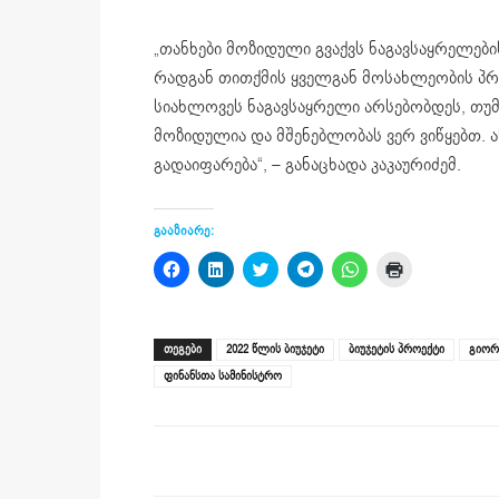
„თანხები მოზიდული გვაქვს ნაგავსაყრელები
რადგან თითქმის ყველგან მოსახლეობის პროტ
სიახლოვეს ნაგავსაყრელი არსებობდეს, თუმ
მოზიდულია და მშენებლობას ვერ ვიწყებთ.
გადაიფარება“, – განაცხადა კაკაურიძემ.
გააზიარე:
Click
Click
Click
Click
Click
Click
to
to
to
to
to
to
share
share
share
share
share
print
on
on
on
on
on
(Opens
Facebook
LinkedIn
Twitter
Telegram
WhatsApp
in
(Opens
(Opens
(Opens
(Opens
(Opens
new
ᲗᲔᲒᲔᲑᲘ
2022 წლის ბიუჯეტი
ბიუჯეტის პროექტი
გიორ
in
in
in
in
in
window)
new
new
new
new
new
ფინანსთა სამინისტრო
window)
window)
window)
window)
window)