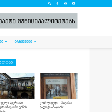
ᲘᲐ
ᲐᲠᲩᲔᲕᲜᲔᲑᲘ
ბლოგი
ფელი ნუკრიანი –
გორლივუდი – პატარა
დრონიკაანთ უბნის
ქალაქი ამაყობს!
ბები