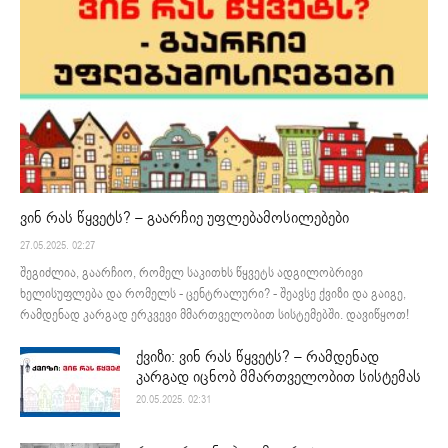
ვინ რას წყვეტს? – გაარჩიე უფლებამოსილებები
27.05.2025. 02:27
შეგიძლია, გაარჩიო, რომელ საკითხს წყვეტს ადგილობრივი
ხელისუფლება და რომელს - ცენტრალური? - შეავსე ქვიზი და გაიგე,
რამდენად კარგად ერკვევი მმართველობით სისტემებში. დავიწყოთ!
ქვიზი: ვინ რას წყვეტს? – რამდენად
კარგად იცნობ მმართველობით სისტემას
20.05.2025. 02:31