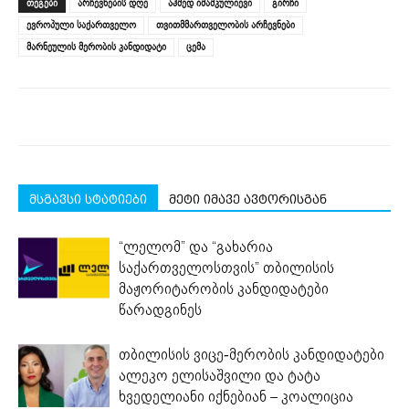
ᲗᲔᲒᲔᲑᲘ
არჩევნების დღე
აჰმედ იმამკულიევი
გირჩი
in
in
in
in
in
window)
new
new
new
new
new
ევროპული საქართველო
თვითმმართველობის არჩევნები
window)
window)
window)
window)
window)
მარნეულის მერობის კანდიდატი
ცემა
მსგავსი სტატიები
მეტი იმავე ავტორისგან
“ლელომ” და “გახარია
საქართველოსთვის” თბილისის
მაჟორიტარობის კანდიდატები
წარადგინეს
თბილისის ვიცე-მერობის კანდიდატები
ალეკო ელისაშვილი და ტატა
ხვედელიანი იქნებიან – კოალიცია