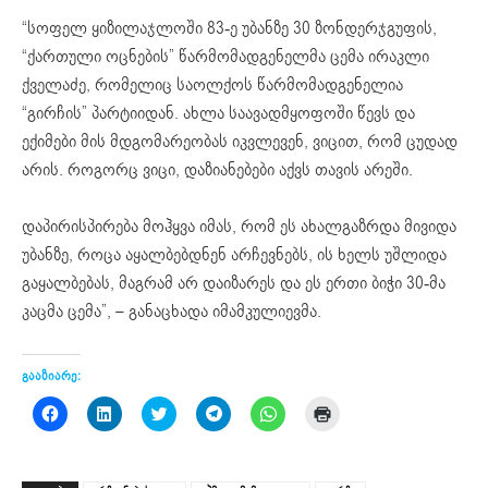
“სოფელ ყიზილაჯლოში 83-ე უბანზე 30 ზონდერჯგუფის,
“ქართული ოცნების” წარმომადგენელმა ცემა ირაკლი
ქველაძე, რომელიც საოლქოს წარმომადგენელია
“გირჩის” პარტიიდან. ახლა საავადმყოფოში წევს და
ექიმები მის მდგომარეობას იკვლევენ, ვიცით, რომ ცუდად
არის. როგორც ვიცი, დაზიანებები აქვს თავის არეში.
დაპირისპირება მოჰყვა იმას, რომ ეს ახალგაზრდა მივიდა
უბანზე, როცა აყალბებდნენ არჩევნებს, ის ხელს უშლიდა
გაყალბებას, მაგრამ არ დაიზარეს და ეს ერთი ბიჭი 30-მა
კაცმა ცემა”, – განაცხადა იმამკულიევმა.
გააზიარე:
Click
Click
Click
Click
Click
Click
to
to
to
to
to
to
share
share
share
share
share
print
on
on
on
on
on
(Opens
Facebook
LinkedIn
Twitter
Telegram
WhatsApp
in
(Opens
(Opens
(Opens
(Opens
(Opens
new