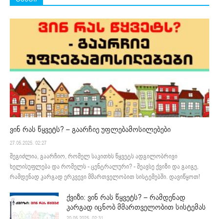
ვინ რას წყვეტს? – გაარჩიე უფლებამოსილებები
27.05.2025. 02:27
შეგიძლია, გაარჩიო, რომელ საკითხს წყვეტს ადგილობრივი
ხელისუფლება და რომელს - ცენტრალური? - შეავსე ქვიზი და გაიგე,
რამდენად კარგად ერკვევი მმართველობით სისტემებში. დავიწყოთ!
ქვიზი: ვინ რას წყვეტს? – რამდენად
კარგად იცნობ მმართველობით სისტემას
20.05.2025. 02:31