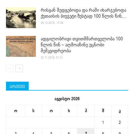
რისგან შედგებოდა და რაში იხარჯებოდა
ქუთაისის ბიუჯეტი ზუსტად 100 წლის წინ,...
25.12.2019. 17:39
ადგილობრივი თვითმმართველობა 100
წლის წინ – აღმოაჩინე უცნობი
მემკვიდრეობა
23.11.2019. 01:31
არქივი
აგვისტო 2026
ო
ს
ო
ხ
პ
შ
კ
1
2
3
4
5
6
7
8
9