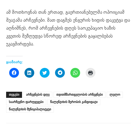
ამ მოთხოვნას თან ერთად, გაერთიანებულმა ოპოიციამ
შეაჯამა არჩევნები. მათ დაგმეს ენგურის ხიდის დაკეტვა და
აღნიშნეს, რომ არჩევნების დღეს საოკუპაციო ხაზის
კვეთის შეზღუდვა სწორედ არჩევნების გაყალბებას
უკავშირდება.
გააზიარე:
Click
Click
Click
Click
Click
Click
to
to
to
to
to
to
share
share
share
share
share
print
on
on
on
on
on
(Opens
Facebook
LinkedIn
Twitter
Telegram
WhatsApp
in
(Opens
(Opens
(Opens
(Opens
(Opens
new
ᲗᲔᲒᲔᲑᲘ
არჩევნების დღე
თვითმმართველობის არჩევნები
ლელო
in
in
in
in
in
window)
new
new
new
new
new
საარჩევნო დარღვევები
წალენჯიხის მერობის კანდიდატი
window)
window)
window)
window)
window)
წალენჯიხის მუნიციპალიტეტი