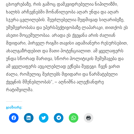
ცხოვრებაზე, რის გამოც დამკვიდრებულია ნიჰილიზმი,
ხალხს არჩევნებში მონაწილეობა აღარ უნდა და აღარ
სჯერა ცვლილების. შეუძლებელია მუდმივად სიღარიბეზე,
უმუშევრობასა და უპერსპექტივობაზე ლაპარაკი, თითქოს ეს
ასეთი მოცემულობაა. არადა ეს ქვეყანა არის ძალიან
მდიდარი, პირველ რიგში თავისი ადამიანური რესურსებით,
ახალგაზრდებით და მათი პოტენციალით. ამ ყველაფერს
უნდა სწორად მართვა, სწორი პოლიტიკის შემუშავება და
ამ ყველაფერს აუცილებლად ექნება შედეგი. ჩვენ ვართ
ძალა, რომელიც შეძლებს მდიდარი და წარმატებული
ქვეყნის მშენებლობას“, – აღნიშნა ალექსანდრე
რატიშვილმა.
გააზიარე:
Click
Click
Click
Click
Click
Click
to
to
to
to
to
to
share
share
share
share
share
print
on
on
on
on
on
(Opens
Facebook
LinkedIn
Twitter
Telegram
WhatsApp
in