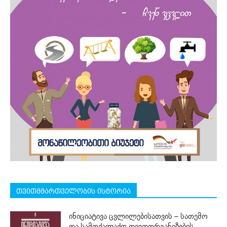
თვითმმართველობის ისტორია
ინიციატივა ცვლილებისათვის – სათემო
და სამოქალაქო თვითორგანიზების