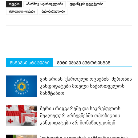
(Opens
(Opens
(Opens
(Opens
(Opens
new
ᲗᲔᲒᲔᲑᲘ
აწარმოე საქართველოში
ფლანგვის დეტექტორი
in
in
in
in
in
window)
new
new
new
new
new
ქართული ოცნება
შემოწირულობა
window)
window)
window)
window)
window)
მსგავსი სტატიები
მეტი იმავე ავტორისგან
ვინ არიან “ქართული ოცნების” მერობის
კანდიდატები მთელი საქართველოს
მასშტაბით
მერის რიგგარეშე და საკრებულოს
შუალედურ არჩევნებში ოპოზიციის
კანდიდატები არ მონაწილეობენ