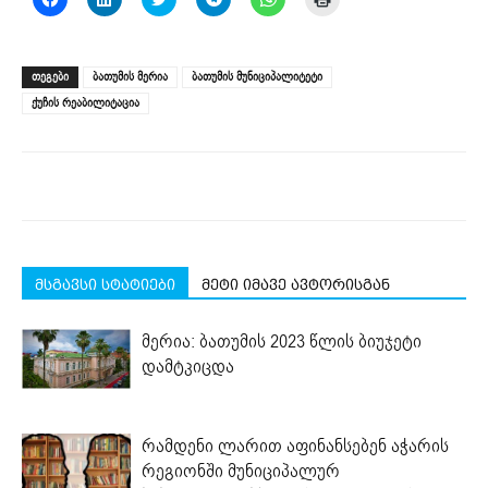
to
to
to
to
to
to
share
share
share
share
share
print
on
on
on
on
on
(Opens
Facebook
LinkedIn
Twitter
Telegram
WhatsApp
in
(Opens
(Opens
(Opens
(Opens
(Opens
new
ᲗᲔᲒᲔᲑᲘ
ბათუმის მერია
ბათუმის მუნიციპალიტეტი
in
in
in
in
in
window)
new
new
new
new
new
ქუჩის რეაბილიტაცია
window)
window)
window)
window)
window)
მსგავსი სტატიები
მეტი იმავე ავტორისგან
მერია: ბათუმის 2023 წლის ბიუჯეტი
დამტკიცდა
რამდენი ლარით აფინანსებენ აჭარის
რეგიონში მუნიციპალურ