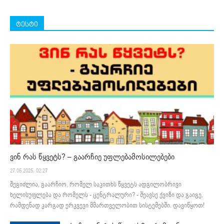
ტესტი
ვინ რას წყვეტს? – გაარჩიე უფლებამოსილებები
27.05.2025. 02:27
შეგიძლია, გაარჩიო, რომელ საკითხს წყვეტს ადგილობრივი
ხელისუფლება და რომელს - ცენტრალური? - შეავსე ქვიზი და გაიგე,
რამდენად კარგად ერკვევი მმართველობით სისტემებში. დავიწყოთ!