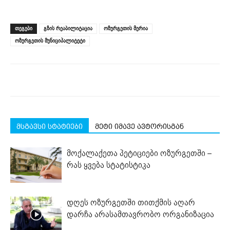
share
share
share
share
share
print
on
on
on
on
on
(Opens
Facebook
LinkedIn
Twitter
Telegram
WhatsApp
in
(Opens
(Opens
(Opens
(Opens
(Opens
new
ᲗᲔᲒᲔᲑᲘ
გზის რეაბილიტაცია
ოზურგეთის მერია
in
in
in
in
in
window)
new
new
new
new
new
ოზურგეთის მუნიციპალიტეტი
window)
window)
window)
window)
window)
მსგავსი სტატიები
მეტი იმავე ავტორისგან
მოქალაქეთა პეტიციები ოზურგეთში –
რას ყვება სტატისტიკა
დღეს ოზურგეთში თითქმის აღარ
დარჩა არასამთავრობო ორგანიზაცია