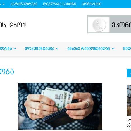
ბ
პარტნიორები
რეკლამა საიტზე
კონტაქტი
ᲤᲝᲠᲛᲐ
ᲓᲝᲙᲣᲛᲔᲜᲢᲐᲪᲘᲐ
ᲐᲛᲑᲔᲑᲘ ᲠᲔᲒᲘᲝᲜᲔᲑᲘᲓᲐᲜ
ᲛᲔᲓ
ეობა
სო
ან
ამ