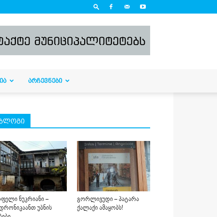
ᲘᲐ
ᲐᲠᲩᲔᲕᲜᲔᲑᲘ
ბლოგი
ფელი ნუკრიანი –
გორლივუდი – პატარა
დრონიკაანთ უბნის
ქალაქი ამაყობს!
ბები