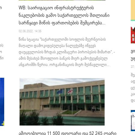
ო
WB: საირიგაციო ინფრასტრუქტურის
ნაკლებობის გამო საქართველოს მთლიანი
სარწყავი მიწის ფართობების შემცირება...
02.06.2022. 14:35
წინა სტატია "საქართველოში სოფლის მეურნეობის
ის
მაღალი დამოკიდებულება ნალექებზე იწვევს
ვ
ფო
დაუცველობის ზრდას კლიმატური პირობების მიმართ", -
უ
ნი
ამის შესახებ მსოფლიო ბანკის მიერ გამოქვეყნებულ
ანგარიშში წერია. ორგანიზაციის მიერ შესწავლილი...
27.
შე
ა
ცე
კა
და
ამოღებულია 11 500 დოლარი და 52 245 ლარი