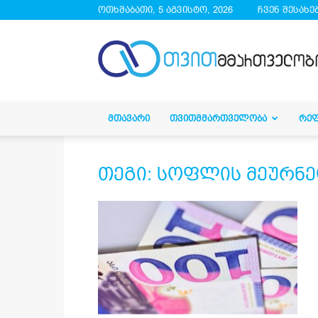
ოთხშაბათი, 5 აგვისტო, 2026
ჩვენ შესახე
droa.ge
ᲛᲗᲐᲕᲐᲠᲘ
ᲗᲕᲘᲗᲛᲛᲐᲠᲗᲕᲔᲚᲝᲑᲐ
ᲠᲔ
თეგი: სოფლის მეურნ