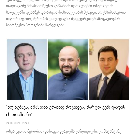
თალაკვაძე წინასაარჩევნო კამპანიის ფარგლებში ოზურგეთის
სოფლებში დვაბზუს და ბახვის მოსახლეობას შეხვდა. პრესსამსახურის
ინფორმაციით, მერობის კანდიდატმა შეხვედრებზე საზოგადოებას
საარჩევნო პროგრამა წარუდგინა...
“თუ ნებავს, ძმასთან ერთად მოვიდეს, მარტო ვერ დადის
ის ადამიანი” –...
24.09.2021. 19:41
ოზურგეთის მერობის დამოუკიდებელმა კანდიდატმა, კონსტანტინე