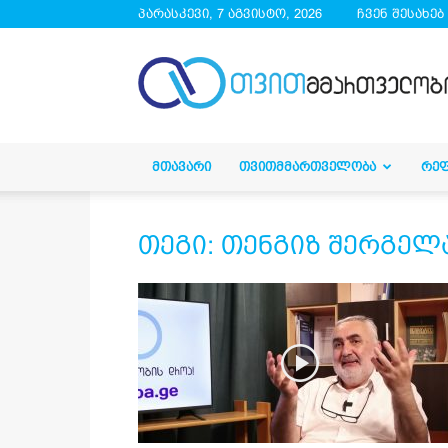
პარასკევი, 7 აგვისტო, 2026
ჩვენ შესახებ
droa.ge
ᲛᲗᲐᲕᲐᲠᲘ
ᲗᲕᲘᲗᲛᲛᲐᲠᲗᲕᲔᲚᲝᲑᲐ
ᲠᲔ
თეგი: თენგიზ შერგელ