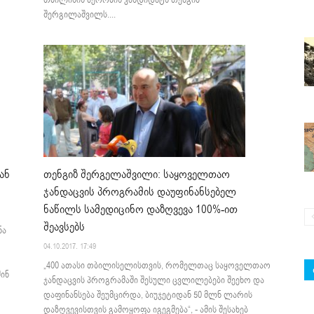
შერგილაშვილს....
ან
თენგიზ შერგელაშვილი: საყოველთაო
ჯანდაცვის პროგრამის დაუფინანსებელ
ნაწილს სამედიცინო დაზღვევა 100%-ით
შეავსებს
ნა
04.10.2017. 17:49
„400 ათასი თბილისელისთვის, რომელთაც საყოველთაო
ინ
ჯანდაცვის პროგრამაში შესული ცვლილებები შეეხო და
დაფინანსება შეუმცირდა, ბიუჯეტიდან 50 მლნ ლარის
დაზღვევისთვის გამოყოფა იგეგმება“, - ამის შესახებ