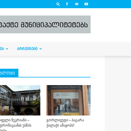
ᲘᲐ
ᲐᲠᲩᲔᲕᲜᲔᲑᲘ
ბლოგი
ფელი ნუკრიანი –
გორლივუდი – პატარა
დრონიკაანთ უბნის
ქალაქი ამაყობს!
ბები