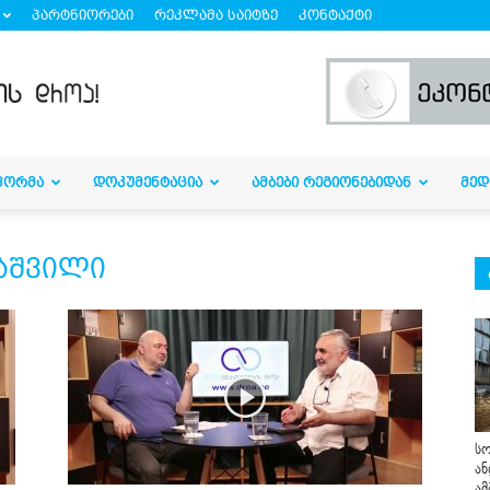
პარტნიორები
რეკლამა საიტზე
კონტაქტი
ᲤᲝᲠᲛᲐ
ᲓᲝᲙᲣᲛᲔᲜᲢᲐᲪᲘᲐ
ᲐᲛᲑᲔᲑᲘ ᲠᲔᲒᲘᲝᲜᲔᲑᲘᲓᲐᲜ
ᲛᲔᲓ
აშვილი
სო
ან
ამ