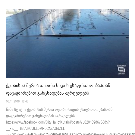
ქუთაისის მერია თეთრი ხიდის უსაფრთხოებასთან
დაკავშირებით განცხადებას ავრცელებს
06.11.2018. 12:48
წინა სტატია ქუთაისის მერია თეთრი ხიდის უსაფრთხოებასთან
დაკავშირებით განცხადებას ავრცელებს.
https://www.facebook.com/CityHallofKutaisi/posts/750201098678885?
__xts__=68.ARCUkLbMPcCNrASdZLL-
1vnDGbkyGbj6xBPye6kGZwOF0gRJtWLt3Z2fqTYMjcWQEycAVUaeWRpOqO5B5WP0