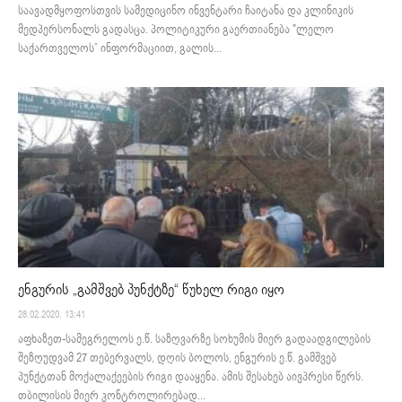
საავადმყოფოსთვის სამედიცინო ინვენტარი ჩაიტანა და კლინიკის
მედპერსონალს გადასცა. პოლიტიკური გაერთიანება "ლელო
საქართველოს” ინფორმაციით, გალის...
ენგურის „გამშვებ პუნქტზე“ წუხელ რიგი იყო
28.02.2020. 13:41
აფხაზეთ-სამეგრელოს ე.წ. საზღვარზე სოხუმის მიერ გადაადგილების
შეზღუდვამ 27 თებერვალს, დღის ბოლოს, ენგურის ე.წ. გამშვებ
პუნქტთან მოქალაქეების რიგი დააყენა. ამის შესახებ აივპრესი წერს.
თბილისის მიერ კონტროლირებად...