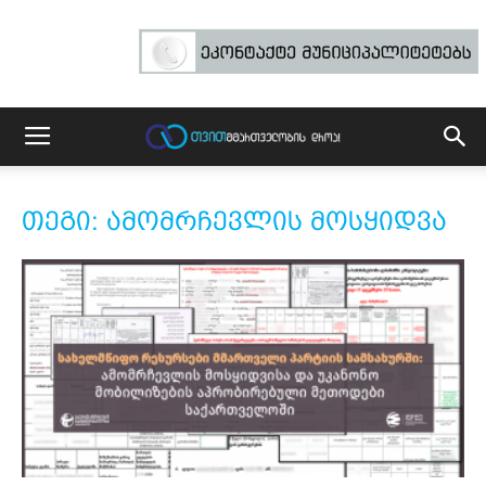
თეგი: ამომრჩევლის მოსყიდვა