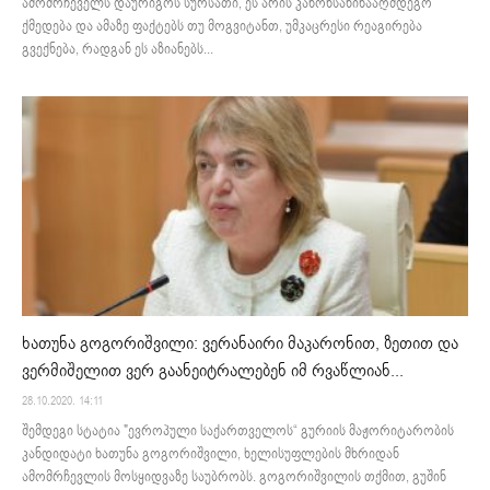
ამომრჩეველს დაურიგოს სურსათი, ეს არის კანონსაწინააღმდეგო
ქმედება და ამაზე ფაქტებს თუ მოგვიტანთ, უმკაცრესი რეაგირება
გვექნება, რადგან ეს აზიანებს...
ხათუნა გოგორიშვილი: ვერანაირი მაკარონით, ზეთით და
ვერმიშელით ვერ გაანეიტრალებენ იმ რვაწლიან...
28.10.2020. 14:11
შემდეგი სტატია "ევროპული საქართველოს“ გურიის მაჟორიტარობის
კანდიდატი ხათუნა გოგორიშვილი, ხელისუფლების მხრიდან
ამომრჩევლის მოსყიდვაზე საუბრობს. გოგორიშვილის თქმით, გუშინ