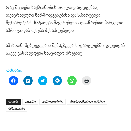
რაც შეეხება საქმიანობის სრულად აღდგენას,
თეატრალური წარმოდგენებისა და სპორტული
შეჯიბრებების ჩატარება მაყურებლის დასწრებით პირველი
აპრილიდან იქნება შესაძლებელი.
ამასთან, შეზღუდვების შემსუბუქების ფარგლებში, დღეიდან
ასევე განახლდება სასკოლო წრეებიც.
გააზიარე:
Click
Click
Click
Click
Click
Click
to
to
to
to
to
to
share
share
share
share
share
print
on
on
on
on
on
(Opens
Facebook
LinkedIn
Twitter
Telegram
WhatsApp
in
(Opens
(Opens
(Opens
(Opens
(Opens
new
ᲗᲔᲒᲔᲑᲘ
თეატრი
კორონავირუსი
უწყებათაშორისი კომისია
in
in
in
in
in
window)
new
new
new
new
new
შეზღუდვები
window)
window)
window)
window)
window)