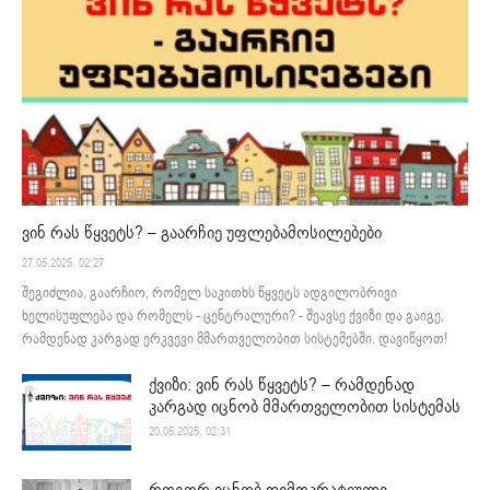
ვინ რას წყვეტს? – გაარჩიე უფლებამოსილებები
27.05.2025. 02:27
შეგიძლია, გაარჩიო, რომელ საკითხს წყვეტს ადგილობრივი
ხელისუფლება და რომელს - ცენტრალური? - შეავსე ქვიზი და გაიგე,
რამდენად კარგად ერკვევი მმართველობით სისტემებში. დავიწყოთ!
ქვიზი: ვინ რას წყვეტს? – რამდენად
კარგად იცნობ მმართველობით სისტემას
20.05.2025. 02:31
როგორ იცნობ დემოკრატიული