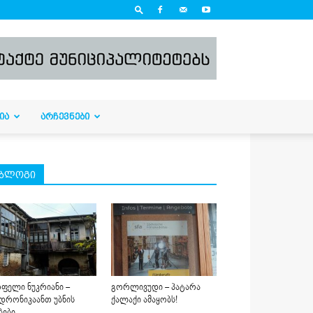
ᲘᲐ
ᲐᲠᲩᲔᲕᲜᲔᲑᲘ
ბლოგი
ფელი ნუკრიანი –
გორლივუდი – პატარა
დრონიკაანთ უბნის
ქალაქი ამაყობს!
ბები