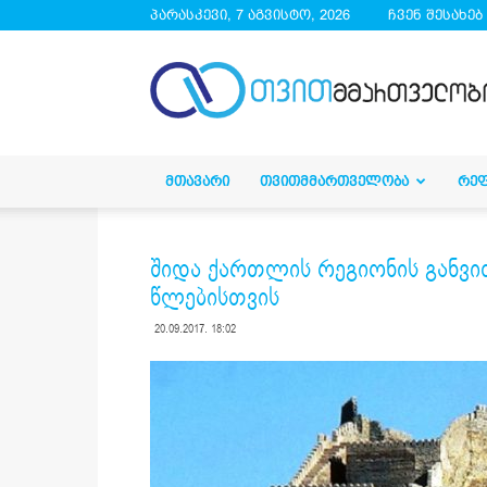
პარასკევი, 7 აგვისტო, 2026
ჩვენ შესახებ
droa.ge
ᲛᲗᲐᲕᲐᲠᲘ
ᲗᲕᲘᲗᲛᲛᲐᲠᲗᲕᲔᲚᲝᲑᲐ
ᲠᲔ
შიდა ქართლის რეგიონის განვით
წლებისთვის
20.09.2017. 18:02