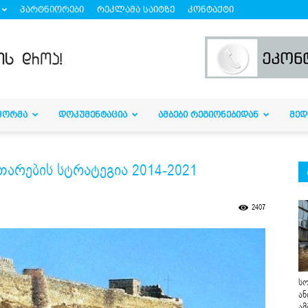
პარტნიორები
რეკლამა საიტზე
კონტაქტი
ᲤᲝᲠᲛᲐ
ᲓᲝᲙᲣᲛᲔᲜᲢᲐᲪᲘᲐ
ᲐᲛᲑᲔᲑᲘ ᲠᲔᲒᲘᲝᲜᲔᲑᲘᲓᲐᲜ
ᲛᲔᲓ
არების სტრატეგია 2014-2021
2407
სო
ან
ამ