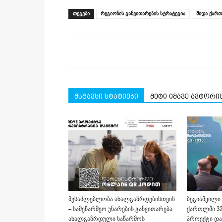
Facebook
LinkedIn
Twitter
Telegram
WhatsApp
in
(Opens
(Opens
(Opens
(Opens
(Opens
new
ᲗᲔᲒᲔᲑᲘ
რეგიონის განვითარების სტრატეგია
შიდა ქარ
in
in
in
in
in
window)
new
new
new
new
new
window)
window)
window)
window)
window)
მსგავსი სტატიები
მეტი იმავე ავტორი
შესაძლებლობა ახალგაზრდებისთვის
ბეგიაშვილი:
– სამეწარმეო უნარების განვითარება
ქართლში 32
ახალგაზრდული საწარმოს
პროექტი და