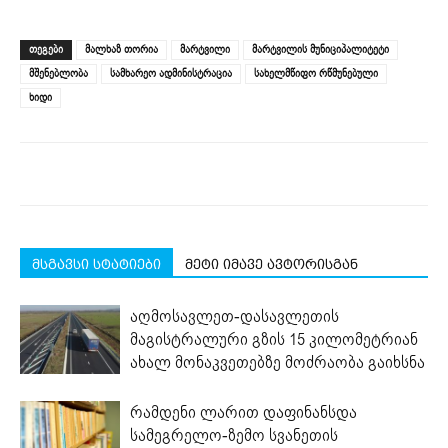
share
share
share
share
share
print
on
on
on
on
on
(Opens
Facebook
LinkedIn
Twitter
Telegram
WhatsApp
in
(Opens
(Opens
(Opens
(Opens
(Opens
new
ᲗᲔᲒᲔᲑᲘ
მალხაზ თორია
მარტვილი
მარტვილის მუნიციპალიტეტი
in
in
in
in
in
window)
new
new
new
new
new
მშენებლობა
სამხარეო ადმინისტრაცია
სახელმწიფო რწმუნებული
window)
window)
window)
window)
window)
ხიდი
მსგავსი სტატიები
მეტი იმავე ავტორისგან
აღმოსავლეთ-დასავლეთის
მაგისტრალური გზის 15 კილომეტრიან
ახალ მონაკვეთებზე მოძრაობა გაიხსნა
რამდენი ლარით დაფინანსდა
სამეგრელო-ზემო სვანეთის