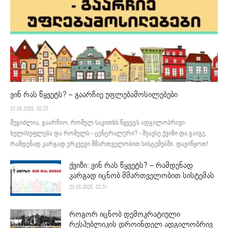
ვინ რას წყვეტს? – გაარჩიე უფლებამოსილებები
27.05.2025. 02:27
შეგიძლია, გაარჩიო, რომელ საკითხს წყვეტს ადგილობრივი
ხელისუფლება და რომელს - ცენტრალური? - შეავსე ქვიზი და გაიგე,
რამდენად კარგად ერკვევი მმართველობით სისტემებში. დავიწყოთ!
ქვიზი: ვინ რას წყვეტს? – რამდენად
კარგად იცნობ მმართველობით სისტემას
20.05.2025. 02:31
როგორ იცნობ დემოკრატიული
რესპუბლიკის დროინდელ ადგილობრივ