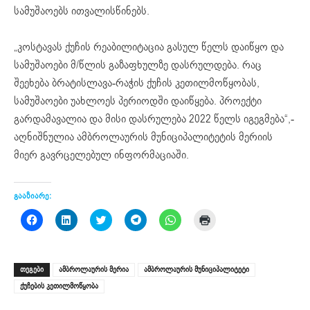
სამუშაოებს ითვალისწინებს.
„კოსტავას ქუჩის რეაბილიტაცია გასულ წელს დაიწყო და
სამუშაოები მ/წლის გაზაფხულზე დასრულდება. რაც
შეეხება ბრატისლავა-რაჭის ქუჩის კეთილმოწყობას,
სამუშაოები უახლოეს პერიოდში დაიწყება. პროექტი
გარდამავალია და მისი დასრულება 2022 წელს იგეგმება“,-
აღნიშნულია ამბროლაურის მუნიციპალიტეტის მერიის
მიერ გავრცელებულ ინფორმაციაში.
გააზიარე:
Click
Click
Click
Click
Click
Click
to
to
to
to
to
to
share
share
share
share
share
print
on
on
on
on
on
(Opens
Facebook
LinkedIn
Twitter
Telegram
WhatsApp
in
(Opens
(Opens
(Opens
(Opens
(Opens
new
ᲗᲔᲒᲔᲑᲘ
ამბროლაურის მერია
ამბროლაურის მუნიციპალიტეტი
in
in
in
in
in
window)
new
new
new
new
new
ქუჩების კეთილმოწყობა
window)
window)
window)
window)
window)