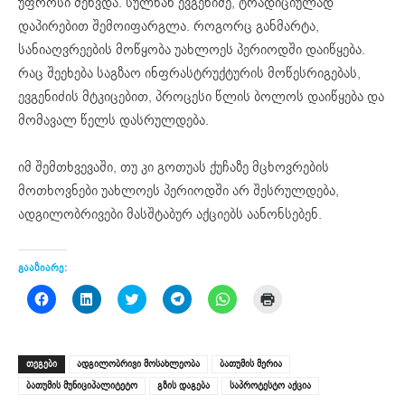
უფროსი შეხვდა. სულხან ევგენიძე, ტრადიციულად
დაპირებით შემოიფარგლა. როგორც განმარტა,
სანიაღვრეების მოწყობა უახლოეს პერიოდში დაიწყება.
რაც შეეხება საგზაო ინფრასტრუქტურის მოწესრიგებას,
ევგენიძის მტკიცებით, პროცესი წლის ბოლოს დაიწყება და
მომავალ წელს დასრულდება.
იმ შემთხვევაში, თუ კი გოთუას ქუჩაზე მცხოვრების
მოთხოვნები უახლოეს პერიოდში არ შესრულდება,
ადგილობრივები მასშტაბურ აქციებს აანონსებენ.
გააზიარე:
Click
Click
Click
Click
Click
Click
to
to
to
to
to
to
share
share
share
share
share
print
on
on
on
on
on
(Opens
Facebook
LinkedIn
Twitter
Telegram
WhatsApp
in
(Opens
(Opens
(Opens
(Opens
(Opens
new
ᲗᲔᲒᲔᲑᲘ
ადგილობრივი მოსახლეობა
ბათუმის მერია
in
in
in
in
in
window)
new
new
new
new
new
ბათუმის მუნიციპალიტეტო
გზის დაგება
საპროტესტო აქცია
window)
window)
window)
window)
window)