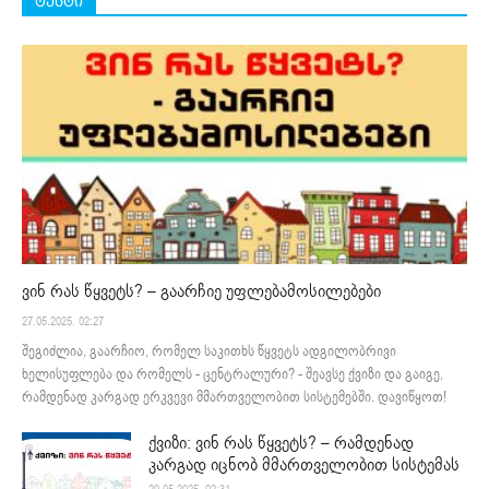
ტესტი
ვინ რას წყვეტს? – გაარჩიე უფლებამოსილებები
27.05.2025. 02:27
შეგიძლია, გაარჩიო, რომელ საკითხს წყვეტს ადგილობრივი
ხელისუფლება და რომელს - ცენტრალური? - შეავსე ქვიზი და გაიგე,
რამდენად კარგად ერკვევი მმართველობით სისტემებში. დავიწყოთ!
ქვიზი: ვინ რას წყვეტს? – რამდენად
კარგად იცნობ მმართველობით სისტემას