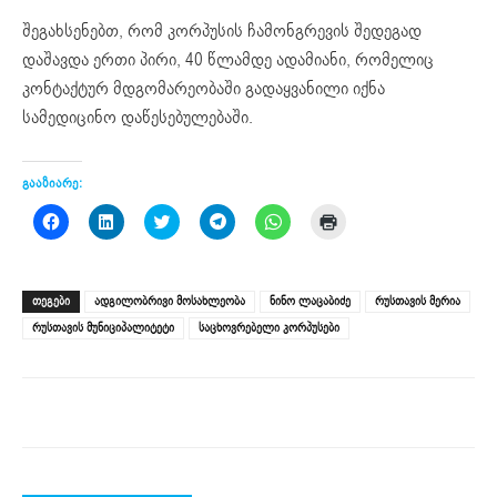
შეგახსენებთ, რომ კორპუსის ჩამონგრევის შედეგად
დაშავდა ერთი პირი, 40 წლამდე ადამიანი, რომელიც
კონტაქტურ მდგომარეობაში გადაყვანილი იქნა
სამედიცინო დაწესებულებაში.
გააზიარე:
Click
Click
Click
Click
Click
Click
to
to
to
to
to
to
share
share
share
share
share
print
on
on
on
on
on
(Opens
Facebook
LinkedIn
Twitter
Telegram
WhatsApp
in
(Opens
(Opens
(Opens
(Opens
(Opens
new
ᲗᲔᲒᲔᲑᲘ
ადგილობრივი მოსახლეობა
ნინო ლაცაბიძე
რუსთავის მერია
in
in
in
in
in
window)
new
new
new
new
new
რუსთავის მუნიციპალიტეტი
საცხოვრებელი კორპუსები
window)
window)
window)
window)
window)