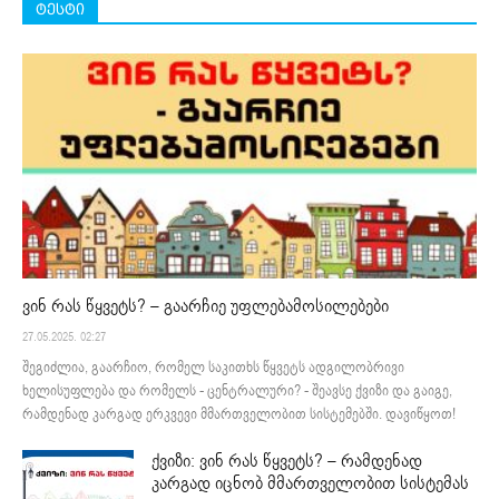
ტესტი
ვინ რას წყვეტს? – გაარჩიე უფლებამოსილებები
27.05.2025. 02:27
შეგიძლია, გაარჩიო, რომელ საკითხს წყვეტს ადგილობრივი
ხელისუფლება და რომელს - ცენტრალური? - შეავსე ქვიზი და გაიგე,
რამდენად კარგად ერკვევი მმართველობით სისტემებში. დავიწყოთ!
ქვიზი: ვინ რას წყვეტს? – რამდენად
კარგად იცნობ მმართველობით სისტემას