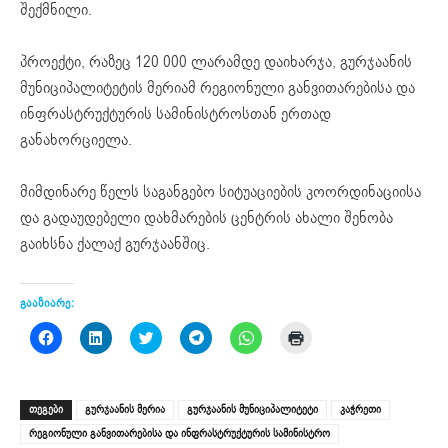
შექმნილი.
პროექტი, რაზეც 120 000 ლარამდე დაიხარჯა, გურჯაანის
მუნიციპალიტეტის მერიამ რეგიონული განვითარებისა და
ინფრასტრუქტურის სამინისტროსთან ერთად
განახორციელა.
მიმდინარე წელს საგანგებო სიტუაციების კოორდინაციისა
და გადაუდებელი დახმარების ცენტრის ახალი შენობა
გაიხსნა ქალაქ გურჯაანშიც.
გააზიარე:
Click
Click
Click
Click
Click
Click
to
to
to
to
to
to
share
share
share
share
share
print
on
on
on
on
on
(Opens
Facebook
LinkedIn
Twitter
Telegram
WhatsApp
in
(Opens
(Opens
(Opens
(Opens
(Opens
new
ᲗᲔᲒᲔᲑᲘ
გურჯაანის მერია
გურჯაანის მუნიციპალიტეტი
კაჭრეთი
in
in
in
in
in
window)
new
new
new
new
new
რეგიონული განვითარებისა და ინფრასტრუქტურის სამინისტრო
window)
window)
window)
window)
window)