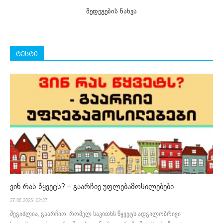
შედეგების ნახვა
ტესტი
ვინ რას წყვეტს? – გაარჩიე უფლებამოსილებები
27.05.2025. 02:27
შეგიძლია, გაარჩიო, რომელ საკითხს წყვეტს ადგილობრივი