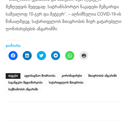
შეზღუდვის შედეგად, სატრანსპორტო ნაკადები შემცირდა
საშუალოდ 10-ჯერ და მეტჯერ“, – აღნიშნულია COVID-19-ის
წინააღმდეგ, საქართველოს მთავრობის მიერ გატარებული
ღონისძიებების ანგარიშში.
გააზიარე:
Click
Click
Click
Click
Click
Click
to
to
to
to
to
to
share
share
share
share
share
print
on
on
on
on
on
(Opens
Facebook
LinkedIn
Twitter
Telegram
WhatsApp
in
(Opens
(Opens
(Opens
(Opens
(Opens
new
ᲗᲔᲒᲔᲑᲘ
ავტოსაგზაო მოძრაობა
კორონავირუსი
მთავრობის ანგარიში
in
in
in
in
in
window)
new
new
new
new
new
საგანგებო მდგომარეობა
საქართველოს მთავრობა
window)
window)
window)
window)
window)
საქმიანობის ანგარიში