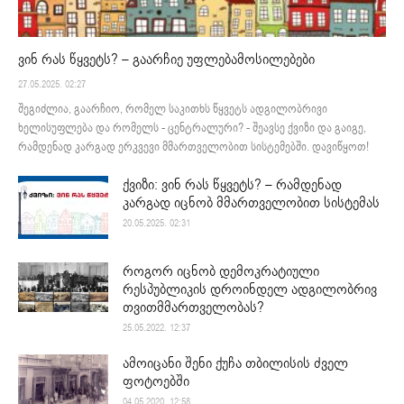
ვინ რას წყვეტს? – გაარჩიე უფლებამოსილებები
27.05.2025. 02:27
შეგიძლია, გაარჩიო, რომელ საკითხს წყვეტს ადგილობრივი
ხელისუფლება და რომელს - ცენტრალური? - შეავსე ქვიზი და გაიგე,
რამდენად კარგად ერკვევი მმართველობით სისტემებში. დავიწყოთ!
ქვიზი: ვინ რას წყვეტს? – რამდენად
კარგად იცნობ მმართველობით სისტემას
20.05.2025. 02:31
როგორ იცნობ დემოკრატიული
რესპუბლიკის დროინდელ ადგილობრივ
თვითმმართველობას?
25.05.2022. 12:37
ამოიცანი შენი ქუჩა თბილისის ძველ
ფოტოებში
04.05.2020. 12:58