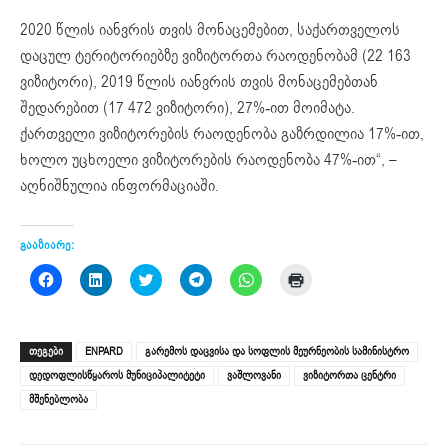
2020 წლის იანვრის თვის მონაცემებით, საქართველოს
დაცულ ტერიტორიებზე ვიზიტორთა რაოდენობამ (22 163
ვიზიტორი), 2019 წლის იანვრის თვის მონაცემებთან
შედარებით (17 472 ვიზიტორი), 27%-ით მოიმატა.
ქართველი ვიზიტორების რაოდენობა გაზრდილია 17%-ით,
ხოლო უცხოელი ვიზიტორების რაოდენობა 47%-ით“, –
აღნიშნულია ინფორმაციაში.
გააზიარე:
Click
Click
Click
Click
Click
Click
to
to
to
to
to
to
share
share
share
share
share
print
on
on
on
on
on
(Opens
Facebook
LinkedIn
Twitter
Telegram
WhatsApp
in
(Opens
(Opens
(Opens
(Opens
(Opens
new
ᲗᲔᲒᲔᲑᲘ
ENPARD
გარემოს დაცვისა და სოფლის მეურნეობის სამინისტრო
in
in
in
in
in
window)
new
new
new
new
new
დედოფლისწყაროს მუნიციპალიტეტი
ვაშლოვანი
ვიზიტორთა ცენტრი
window)
window)
window)
window)
window)
მშენებლობა