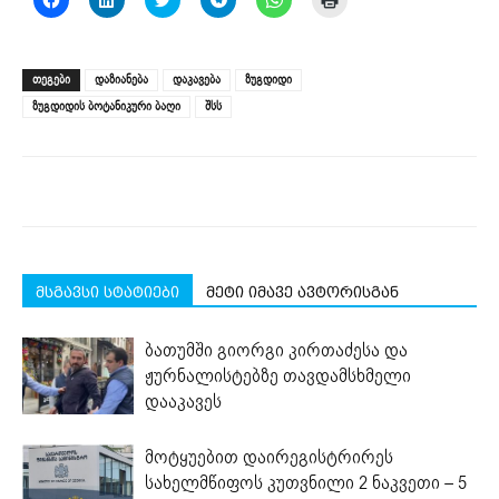
to
to
to
to
to
to
share
share
share
share
share
print
on
on
on
on
on
(Opens
Facebook
LinkedIn
Twitter
Telegram
WhatsApp
in
(Opens
(Opens
(Opens
(Opens
(Opens
new
ᲗᲔᲒᲔᲑᲘ
დაზიანება
დაკავება
ზუგდიდი
in
in
in
in
in
window)
new
new
new
new
new
ზუგდიდის ბოტანიკური ბაღი
შსს
window)
window)
window)
window)
window)
მსგავსი სტატიები
მეტი იმავე ავტორისგან
ბათუმში გიორგი კირთაძესა და
ჟურნალისტებზე თავდამსხმელი
დააკავეს
მოტყუებით დაირეგისტრირეს
სახელმწიფოს კუთვნილი 2 ნაკვეთი – 5