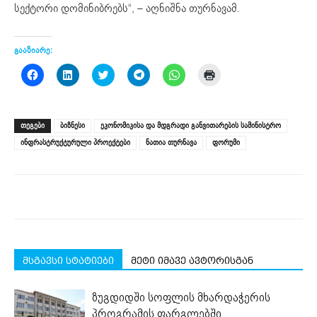
სექტორი დომინიბრებს“, – აღნიშნა თურნავამ.
გააზიარე:
Click
Click
Click
Click
Click
Click
to
to
to
to
to
to
share
share
share
share
share
print
on
on
on
on
on
(Opens
Facebook
LinkedIn
Twitter
Telegram
WhatsApp
in
(Opens
(Opens
(Opens
(Opens
(Opens
new
ᲗᲔᲒᲔᲑᲘ
ბიზნესი
ეკონომიკისა და მდგრადი განვითარების სამინისტრო
in
in
in
in
in
window)
new
new
new
new
new
ინფრასტრუქტურული პროექტები
ნათია თურნავა
ფორუმი
window)
window)
window)
window)
window)
მსგავსი სტატიები
მეტი იმავე ავტორისგან
ზუგდიდში სოფლის მხარდაჭერის
პროგრამის ფარგლებში,