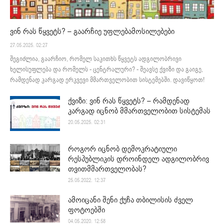
ვინ რას წყვეტს? – გაარჩიე უფლებამოსილებები
27.05.2025. 02:27
შეგიძლია, გაარჩიო, რომელ საკითხს წყვეტს ადგილობრივი
ხელისუფლება და რომელს - ცენტრალური? - შეავსე ქვიზი და გაიგე,
რამდენად კარგად ერკვევი მმართველობით სისტემებში. დავიწყოთ!
ქვიზი: ვინ რას წყვეტს? – რამდენად
კარგად იცნობ მმართველობით სისტემას
20.05.2025. 02:31
როგორ იცნობ დემოკრატიული
რესპუბლიკის დროინდელ ადგილობრივ
თვითმმართველობას?
25.05.2022. 12:37
ამოიცანი შენი ქუჩა თბილისის ძველ
ფოტოებში
04.05.2020. 12:58