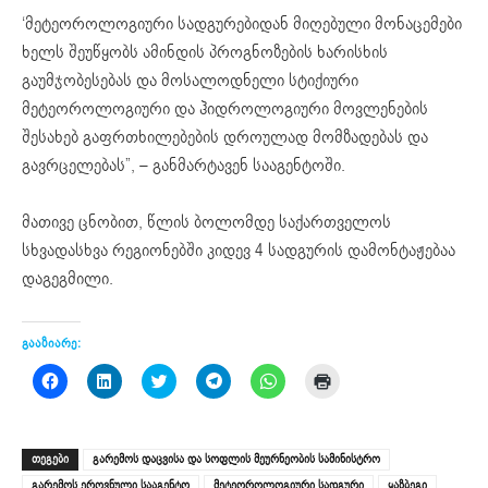
‘მეტეოროლოგიური სადგურებიდან მიღებული მონაცემები
ხელს შეუწყობს ამინდის პროგნოზების ხარისხის
გაუმჯობესებას და მოსალოდნელი სტიქიური
მეტეოროლოგიური და ჰიდროლოგიური მოვლენების
შესახებ გაფრთხილებების დროულად მომზადებას და
გავრცელებას”, – განმარტავენ სააგენტოში.
მათივე ცნობით, წლის ბოლომდე საქართველოს
სხვადასხვა რეგიონებში კიდევ 4 სადგურის დამონტაჟებაა
დაგეგმილი.
გააზიარე:
Click
Click
Click
Click
Click
Click
to
to
to
to
to
to
share
share
share
share
share
print
on
on
on
on
on
(Opens
Facebook
LinkedIn
Twitter
Telegram
WhatsApp
in
(Opens
(Opens
(Opens
(Opens
(Opens
new
ᲗᲔᲒᲔᲑᲘ
გარემოს დაცვისა და სოფლის მეურნეობის სამინისტრო
in
in
in
in
in
window)
new
new
new
new
new
გარემოს ეროვნული სააგენტო
მეტეოროლოგიური სადგური
ყაზბეგი