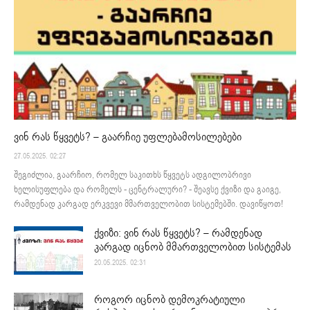
ვინ რას წყვეტს? – გაარჩიე უფლებამოსილებები
27.05.2025. 02:27
შეგიძლია, გაარჩიო, რომელ საკითხს წყვეტს ადგილობრივი
ხელისუფლება და რომელს - ცენტრალური? - შეავსე ქვიზი და გაიგე,
რამდენად კარგად ერკვევი მმართველობით სისტემებში. დავიწყოთ!
ქვიზი: ვინ რას წყვეტს? – რამდენად
კარგად იცნობ მმართველობით სისტემას
20.05.2025. 02:31
როგორ იცნობ დემოკრატიული